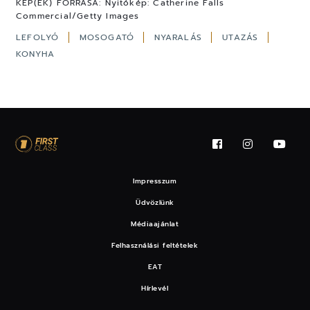
KÉP(EK) FORRÁSA:
Nyitókép: Catherine Falls
Commercial/Getty Images
LEFOLYÓ
MOSOGATÓ
NYARALÁS
UTAZÁS
KONYHA
Impresszum
Üdvözlünk
Médiaajánlat
Felhasználási feltételek
EAT
Hírlevél