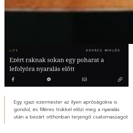
LIFE
KOVÁCS MIKLÓS
Ezért raknak sokan egy poharat a
lefolyóra nyaralás előtt
Egy igazi ezermester az ilyen apróságokra is
gondol, és filléres trükkel előzi meg a nyaralás
után a bezárt otthonban terjengő csatornaszagot