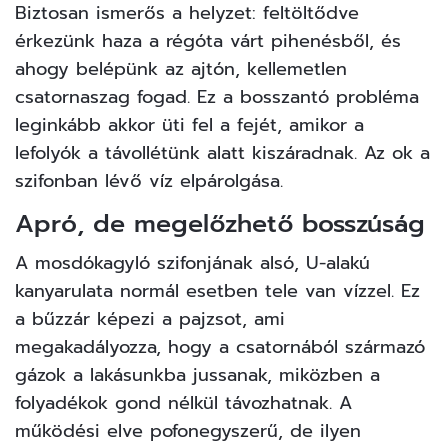
Biztosan ismerős a helyzet: feltöltődve
érkezünk haza a régóta várt
pihenésből
, és
ahogy belépünk az ajtón, kellemetlen
csatornaszag fogad. Ez a bosszantó probléma
leginkább akkor üti fel a fejét, amikor a
lefolyók a távollétünk alatt kiszáradnak. Az ok a
szifonban lévő víz elpárolgása.
Apró, de megelőzhető bosszúság
A mosdókagyló szifonjának alsó, U-alakú
kanyarulata normál esetben tele van vízzel. Ez
a bűzzár képezi a pajzsot, ami
megakadályozza, hogy a csatornából származó
gázok a lakásunkba jussanak, miközben a
folyadékok gond nélkül távozhatnak. A
működési elve pofonegyszerű, de ilyen