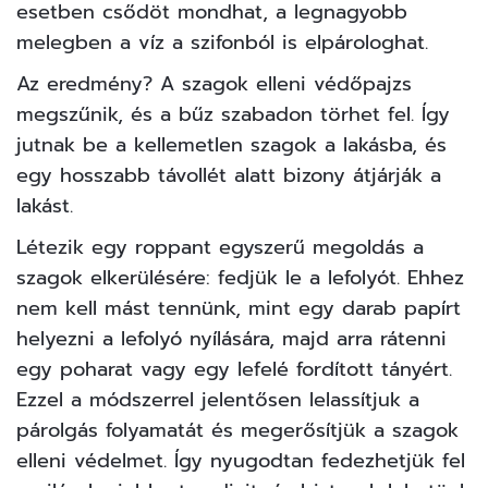
esetben csődöt mondhat, a legnagyobb
melegben a víz a szifonból is elpárologhat.
Az eredmény? A szagok elleni védőpajzs
megszűnik, és a bűz szabadon törhet fel. Így
jutnak be a kellemetlen szagok a lakásba, és
egy hosszabb távollét alatt bizony átjárják a
lakást.
Létezik egy roppant egyszerű megoldás a
szagok elkerülésére: fedjük le a lefolyót. Ehhez
nem kell mást tennünk, mint egy darab papírt
helyezni a lefolyó nyílására, majd arra rátenni
egy poharat vagy egy lefelé fordított tányért.
Ezzel a módszerrel jelentősen lelassítjuk a
párolgás folyamatát és megerősítjük a szagok
elleni védelmet. Így nyugodtan fedezhetjük fel