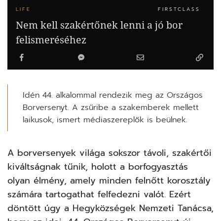
LIFE
FIRSTCLASS
Nem kell szakértőnek lenni a jó bor
felismeréséhez
Idén 44. alkalommal rendezik meg az Országos
Borversenyt. A zsűribe a szakemberek mellett
laikusok, ismert médiaszereplők is beülnek.
A borversenyek világa sokszor távoli, szakértői
kiváltságnak tűnik, holott a
borfogyasztás
olyan élmény, amely minden felnőtt korosztály
számára tartogathat felfedezni valót. Ezért
döntött úgy a Hegyközségek Nemzeti Tanácsa,