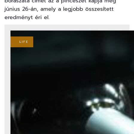
borászata címet az a pincészet kapja meg
június 26-án, amely a legjobb összesített
eredményt éri el.
LIFE