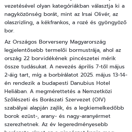
vezetésével olyan kategóriákban választja ki a
nagyközönség borát, mint az Irsai Olivér, az
olaszrizling, a kékfrankos, a rozé és
gyöngyöző
bor
.
Az Országos Borverseny Magyarország
legjelentősebb termelői bormustrája, ahol az
ország 22 borvidékének pincészetei mérik
össze tudásukat. A nevezés április 7-től május
2-áig tart, míg a borbírálatot 2025. május 13-14-
én rendezik a budapesti Danubius Hotel
Heliában. A megmérettetés a Nemzetközi
Szőlészeti és Borászati Szervezet (OIV)
szabályai alapján zajlik, és a legkiemelkedőbb
borok ezüst-, arany- és nagy-aranyérmet
szerezhetnek. Az év legeredményesebb