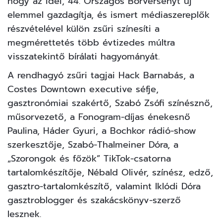
hogy az idei, 44. Országos Borversenyt új
elemmel gazdagítja, és ismert médiaszereplők
részvételével külön zsűri színesíti a
megmérettetés több évtizedes múltra
visszatekintő bírálati hagyományát.
A rendhagyó zsűri tagjai Hack Barnabás, a
Costes Downtown executive séfje,
gasztronómiai szakértő, Szabó Zsófi színésznő,
műsorvezető, a Fonogram-díjas énekesnő
Paulina, Háder Gyuri, a Bochkor rádió-show
szerkesztője, Szabó-Thalmeiner Dóra, a
„Szorongok és főzök” TikTok-csatorna
tartalomkészítője, Nébald Olivér, színész, edző,
gasztro-tartalomkészítő, valamint Iklódi Dóra
gasztroblogger és szakácskönyv-szerző
lesznek.