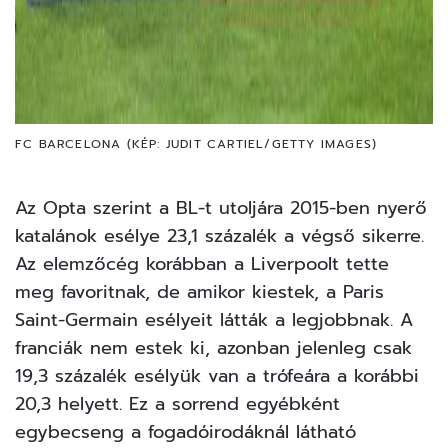
FC BARCELONA (KÉP: JUDIT CARTIEL/GETTY IMAGES)
Az Opta szerint a BL-t utoljára 2015-ben nyerő
katalánok esélye 23,1 százalék a végső sikerre.
Az elemzőcég korábban a
Liverpoolt tette
meg
favoritnak, de amikor kiestek, a
Paris
Saint-Germain esélyeit
látták a legjobbnak. A
franciák nem estek ki, azonban jelenleg csak
19,3 százalék esélyük van a trófeára a korábbi
20,3 helyett. Ez a sorrend egyébként
egybecseng a fogadóirodáknál látható