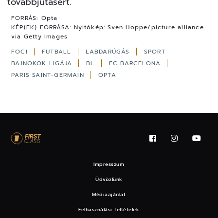
továbbjutásért.
FORRÁS:
Opta
KÉP(EK) FORRÁSA:
Nyitókép: Sven Hoppe/picture alliance
via Getty Images
FOCI
FUTBALL
LABDARÚGÁS
SPORT
BAJNOKOK LIGÁJA
BL
FC BARCELONA
PARIS SAINT-GERMAIN
OPTA
Impresszum
Üdvözlünk
Médiaajánlat
Felhasználási feltételek