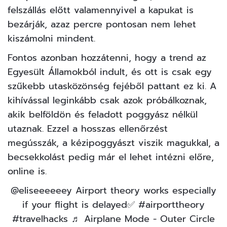
felszállás előtt valamennyivel a kapukat is
bezárják, azaz percre pontosan nem lehet
kiszámolni mindent.
Fontos azonban hozzátenni, hogy a trend az
Egyesült Államokból indult, és ott is csak egy
szűkebb utasközönség fejéből pattant ez ki. A
kihívással leginkább csak azok próbálkoznak,
akik belföldön és feladott poggyász nélkül
utaznak. Ezzel a hosszas ellenőrzést
megússzák, a kézipoggyászt viszik magukkal, a
becsekkolást pedig már el lehet intézni előre,
online is.
@eliseeeeeey
Airport theory works especially
if your flight is delayed✅
#airporttheory
#travelhacks
♬ Airplane Mode - Outer Circle