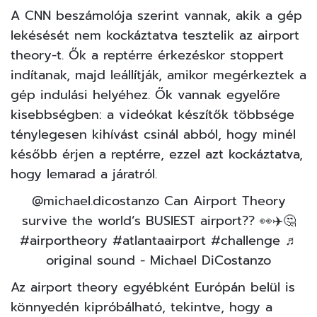
A
CNN
beszámolója szerint vannak, akik a gép
lekésését nem kockáztatva tesztelik az airport
theory-t. Ők a reptérre érkezéskor stoppert
indítanak, majd leállítják, amikor megérkeztek a
gép indulási helyéhez. Ők vannak egyelőre
kisebbségben: a videókat készítők többsége
ténylegesen kihívást csinál abból, hogy minél
később érjen a reptérre, ezzel azt kockáztatva,
hogy lemarad a járatról.
@michael.dicostanzo
Can Airport Theory
survive the world’s BUSIEST airport?? 👀✈️🤔
#airportheory
#atlantaairport
#challenge
♬
original sound - Michael DiCostanzo
Az airport theory egyébként Európán belül is
könnyedén kipróbálható, tekintve, hogy a