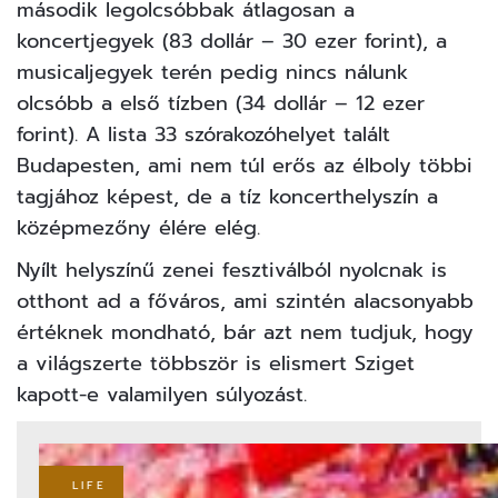
második legolcsóbbak átlagosan a
koncertjegyek (83 dollár – 30 ezer forint), a
musicaljegyek terén pedig nincs nálunk
olcsóbb a első tízben (34 dollár – 12 ezer
forint). A lista 33 szórakozóhelyet talált
Budapesten, ami nem túl erős az élboly többi
tagjához képest, de a tíz koncerthelyszín a
középmezőny élére elég.
Nyílt helyszínű zenei fesztiválból nyolcnak is
otthont ad a főváros, ami szintén alacsonyabb
értéknek mondható, bár azt nem tudjuk, hogy
a
világszerte többször is elismert
Sziget
kapott-e valamilyen súlyozást.
LIFE