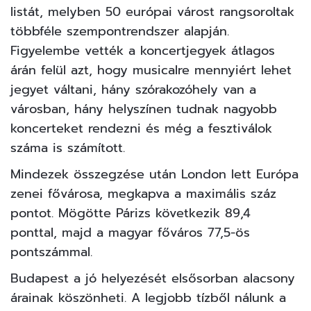
listát, melyben 50 európai várost rangsoroltak
többféle szempontrendszer alapján.
Figyelembe vették a koncertjegyek átlagos
árán felül azt, hogy musicalre mennyiért lehet
jegyet váltani, hány szórakozóhely van a
városban, hány helyszínen tudnak nagyobb
koncerteket rendezni és még a fesztiválok
száma is számított.
Mindezek összegzése után London lett Európa
zenei fővárosa, megkapva a maximális száz
pontot. Mögötte Párizs következik 89,4
ponttal, majd a magyar főváros 77,5-ös
pontszámmal.
Budapest a jó helyezését elsősorban alacsony
árainak köszönheti. A legjobb tízből nálunk a