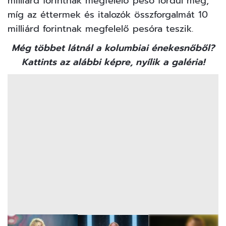
milliárd forintnak megfelelő peso fordul meg,
míg az éttermek és italozók összforgalmát 10
milliárd forintnak megfelelő pesóra teszik.
Még többet látnál a kolumbiai énekesnőből?
Kattints az alábbi képre, nyílik a galéria!