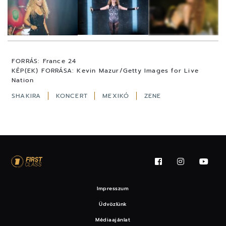
11
FOTÓ
FORRÁS:
France 24
KÉP(EK) FORRÁSA:
Kevin Mazur/Getty Images for Live
Nation
SHAKIRA
KONCERT
MEXIKÓ
ZENE
Impresszum
Üdvözlünk
Médiaajánlat