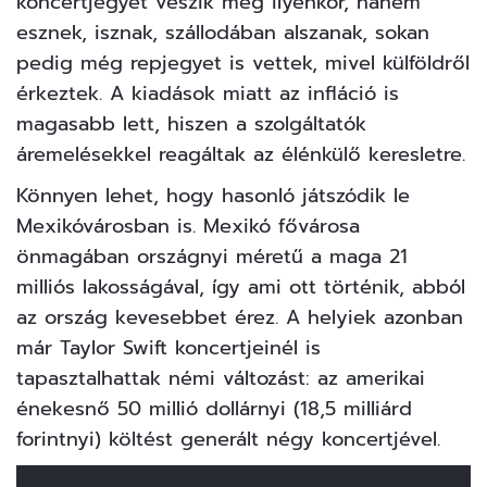
koncertjegyet veszik meg ilyenkor, hanem
esznek, isznak, szállodában alszanak, sokan
pedig még repjegyet is vettek, mivel külföldről
érkeztek. A kiadások miatt az infláció is
magasabb lett, hiszen a szolgáltatók
áremelésekkel reagáltak az élénkülő keresletre.
Könnyen lehet, hogy hasonló játszódik le
Mexikóvárosban is. Mexikó fővárosa
önmagában országnyi méretű a maga 21
milliós lakosságával, így ami ott történik, abból
az ország kevesebbet érez. A helyiek azonban
már Taylor Swift koncertjeinél is
tapasztalhattak némi változást: az amerikai
énekesnő 50 millió dollárnyi (18,5 milliárd
forintnyi) költést generált négy koncertjével.