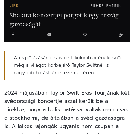
LIFE
FEHÉR PATRIK
Shakira koncertjei pörgetik egy ország
gazdaságát
A csípőrázásáról is ismert kolumbiai énekesnő
még a világot körbejáró Taylor Swiftnél is
nagyobb hatást ér el ezen a téren.
2024 májusában
Taylor Swift
Eras Tourjának két
svédországi koncertje azzal került be a
hírekbe, hogy a bulik hatással voltak nem csak
a stockholmi, de általában a svéd gazdaságra
is. A lelkes rajongók ugyanis nem csupán a