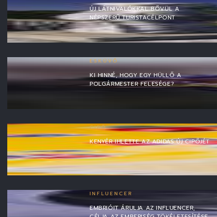
ÚJ LÁTNIVALÓKKAL BŐVÜL A
NÉPSZERŰ TURISTACÉLPONT
ESKÜVŐ
KI HINNÉ, HOGY EGY HÜLLŐ A
POLGÁRMESTER FELESÉGE?
CIPŐ
KENYÉR IHLETTE AZ ADIDAS ÚJ CIPŐJÉT
INFLUENCER
EMBRIÓIT ÁRULJA AZ INFLUENCER,
CÉLJA AZ EMBERISÉG TÖKÉLETESÍTÉSE