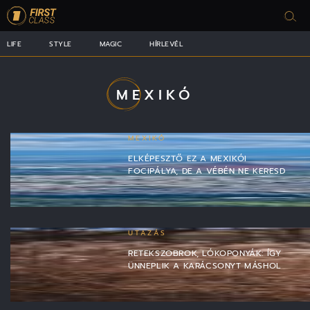
LIFE
STYLE
MAGIC
HÍRLEVÉL
MEXIKÓ
MEXIKÓ
ELKÉPESZTŐ EZ A MEXIKÓI
FOCIPÁLYA, DE A VÉBÉN NE KERESD
UTAZÁS
RETEKSZOBROK, LÓKOPONYÁK: ÍGY
ÜNNEPLIK A KARÁCSONYT MÁSHOL