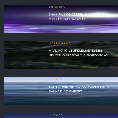
SHAKIRA
SHAKIRA KONCERTJEI PÖRGETIK EGY
ORSZÁG GAZDASÁGÁT
HALLOWEEN
A VILÁG 10 LEGFÉLELMETESEBB
HELYÉN GARANTÁLT A BORZONGÁS
UTAZÁS
EZEN A HELYEN KÖRÜLRAJONGJÁK A
BÁLNÁK AZ EMBERT
UTAZÁS