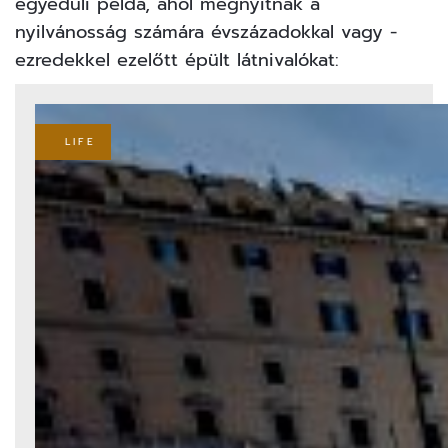
egyedüli példa, ahol megnyitnak a
nyilvánosság számára évszázadokkal vagy -
ezredekkel ezelőtt épült látnivalókat:
LIFE