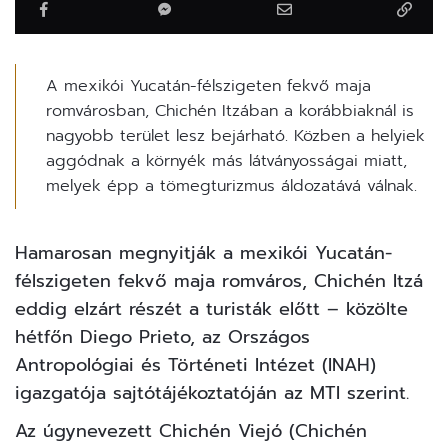
A mexikói Yucatán-félszigeten fekvő maja
romvárosban, Chichén Itzában a korábbiaknál is
nagyobb terület lesz bejárható. Közben a helyiek
aggódnak a környék más látványosságai miatt,
melyek épp a tömegturizmus áldozatává válnak.
Hamarosan megnyitják a mexikói Yucatán-
félszigeten fekvő maja romváros, Chichén Itzá
eddig elzárt részét a turisták előtt – közölte
hétfőn Diego Prieto, az Országos
Antropológiai és Történeti Intézet (INAH)
igazgatója sajtótájékoztatóján az MTI szerint.
Az úgynevezett Chichén Viejó (Chichén