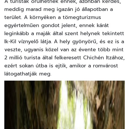
A turisták örülhetnek ennek, azonban kérdés,
meddig marad meg igazán jó állapotban a
terület. A környéken a tömegturizmus
egyértelműen gondot jelent, ennek kárát
leginkább a maják által szent helynek tekintett
Ik-Kil víznyelő látja. A hely gyönyörű, és ez is a
veszte, ugyanis közel van az évente több mint
2 millió turista által felkeresett Chichén Itzához,
ezért sokan útba is ejtik, amikor a romvárost
látogathatják meg.