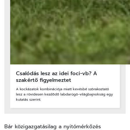
Csalódás lesz az idei foci-vb? A
szakértő figyelmeztet
A kockázatok kombinációja miatt kevésbé szórakoztató
lesz a rövidesen kezdődő labdarúgó-világbajnokság egy
kutatás szerint.
Bár közigazgatásilag a nyitómérkőzés