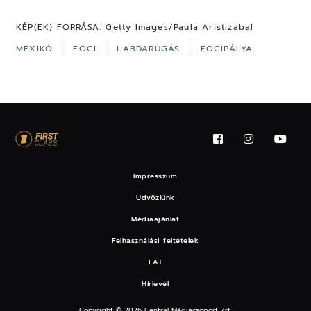
KÉP(EK) FORRÁSA:
Getty Images/Paula Aristizabal
MEXIKÓ
FOCI
LABDARÚGÁS
FOCIPÁLYA
Impresszum
Üdvözlünk
Médiaajánlat
Felhasználási feltételek
EAT
Hírlevél
Copyright © 2026 Central Médiacsoport Zrt.