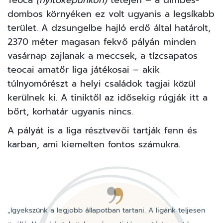
dombos környéken ez volt ugyanis a legsíkabb
terület. A dzsungelbe hajló erdő által határolt,
2370 méter magasan fekvő pályán minden
vasárnap zajlanak a meccsek, a tízcsapatos
teocai amatőr liga játékosai – akik
túlnyomórészt a helyi családok tagjai közül
kerülnek ki. A tiniktől az idősekig rúgják itt a
bőrt, korhatár ugyanis nincs.
A pályát is a liga résztvevői tartják fenn és
karban, ami kiemelten fontos számukra.
„Igyekszünk a legjobb állapotban tartani. A ligánk teljesen