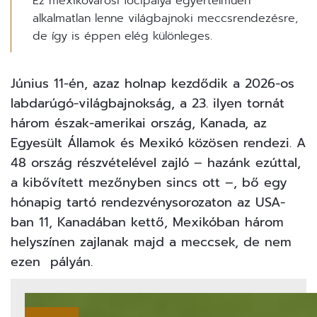
Ez mexikóvárosi focipálya egyértelműen
alkalmatlan lenne világbajnoki meccsrendezésre,
de így is éppen elég különleges.
Június 11-én, azaz holnap kezdődik a 2026-os
labdarúgó-világbajnokság
, a 23. ilyen tornát
három észak-amerikai ország, Kanada, az
Egyesült Államok és Mexikó közösen rendezi. A
48 ország részvételével zajló – hazánk ezúttal,
a kibővített mezőnyben sincs ott –, bő egy
hónapig tartó rendezvénysorozaton az USA-
ban 11, Kanadában kettő, Mexikóban három
helyszínen zajlanak majd a meccsek, de nem
ezen pályán.