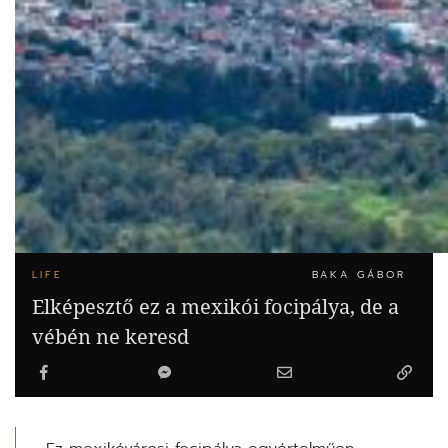
LIFE
BAKA GÁBOR
Elképesztő ez a mexikói focipálya, de a
vébén ne keresd