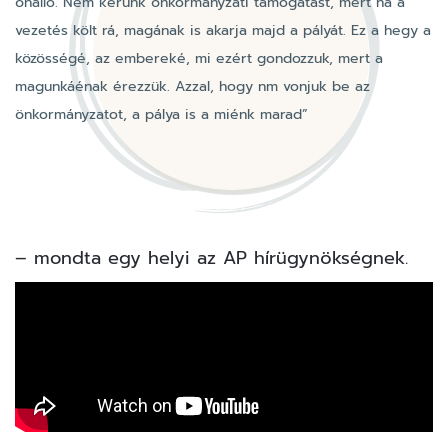
önálló. Nem kérünk önkormányzati támogatást, mert ha a
vezetés költ rá, magának is akarja majd a pályát. Ez a hegy a
közösségé, az embereké, mi ezért gondozzuk, mert a
magunkáénak érezzük. Azzal, hogy nm vonjuk be az
önkormányzatot, a pálya is a miénk marad”
– mondta egy helyi az AP hírügynökségnek.