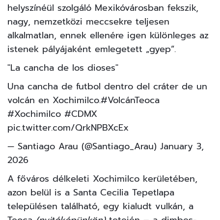
helyszínéül szolgáló Mexikóvárosban fekszik,
nagy, nemzetközi meccsekre teljesen
alkalmatlan, ennek ellenére igen különleges az
istenek pályájaként emlegetett „gyep”.
"La cancha de los dioses"
Una cancha de futbol dentro del cráter de un
volcán en Xochimilco.
#VolcánTeoca
#Xochimilco
#CDMX
pic.twitter.com/QrkNPBXcEx
— Santiago Arau (@Santiago_Arau)
January 3,
2026
A főváros délkeleti Xochimilco kerületében,
azon belül is a Santa Cecilia Tepetlapa
településen található, egy kialudt vulkán, a
Teoca
(nyitóképünkön)
tetején – a dimbes-