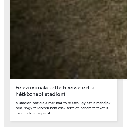
Felezővonala tette híressé ezt a
hétköznapi stadiont
A stadion pozíciója már-már tökéletes, így azt is mondják
róla, hogy félidőben nem csak térfelet, hanem féltekét is
cserélnek a csapatok.