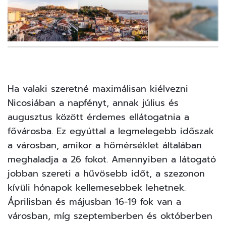
5
FOTÓ
Ha valaki szeretné maximálisan kiélvezni
Nicosiában a napfényt, annak július és
augusztus között érdemes ellátogatnia a
fővárosba. Ez egyúttal a legmelegebb időszak
a városban, amikor a hőmérséklet általában
meghaladja a 26 fokot. Amennyiben a látogató
jobban szereti a hűvösebb időt, a szezonon
kívüli hónapok kellemesebbek lehetnek.
Áprilisban és májusban 16-19 fok van a
városban, míg szeptemberben és októberben