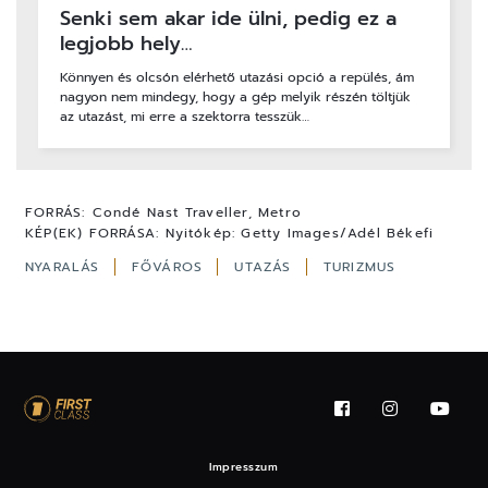
Senki sem akar ide ülni, pedig ez a
legjobb hely…
Könnyen és olcsón elérhető utazási opció a repülés, ám
nagyon nem mindegy, hogy a gép melyik részén töltjük
az utazást, mi erre a szektorra tesszük…
FORRÁS:
Condé Nast Traveller, Metro
KÉP(EK) FORRÁSA:
Nyitókép: Getty Images/Adél Békefi
NYARALÁS
FŐVÁROS
UTAZÁS
TURIZMUS
Impresszum