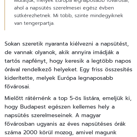
Mutatjuk, melyek Európa legnaposabb fővárosai,
ahol a napsütés szerelmesei egész évben
sütkérezhetnek. Mi több, szinte mindegyiknek
van tengerpartja.
Sokan szeretik nyaranta kiélvezni a napsütést,
de vannak olyanok, akik annyira
imádják a
tartós napfényt
, hogy keresik a legtöbb napos
órával rendelkező helyeket. Egy
friss összesítés
kiderítette, melyek Európa legnaposabb
fővárosai.
Mielőtt rátérnénk a top 5-ös listára, emeljük ki,
hogy Budapest egészen kellemes hely a
napsütés szerelmeseinek. A magyar
fővárosban ugyanis az éves napsütéses órák
száma 2000 körül mozog, amivel magunk