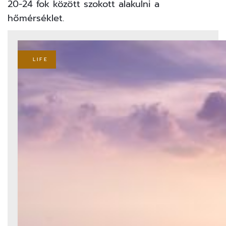
20-24 fok között szokott alakulni a
hőmérséklet.
LIFE