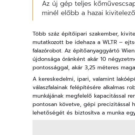
Az új gép teljes kőművescsap
minél előbb a hazai kivitele
Több száz építőipari szakember, kivit
mutatkozott be idehaza a WLTR – ejtsd
falazórobot. Az építőanyaggyártó Wien
újdonsága óránként akár 10 négyzetmét
pontossággal, akár 3,25 méteres maga
A kereskedelmi, ipari, valamint lakóép
válaszfalainak felépítésére alkalmas 
munkájának megfelelő kapacitással ren
pontosan követve, gépi precizitással h
lehetőségét és biztosítva a munka egye