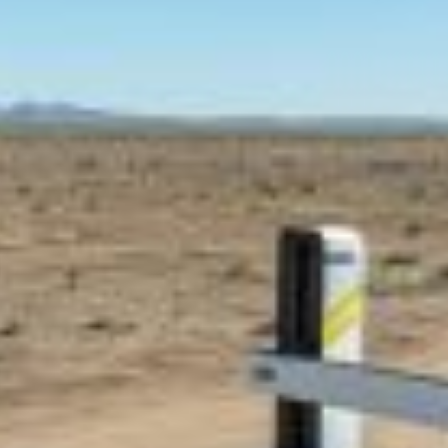
HŰSÍTŐ FOLYÓVÁ
VÁLTOZTATJÁK EGY KISVÁROS
UTCÁIT