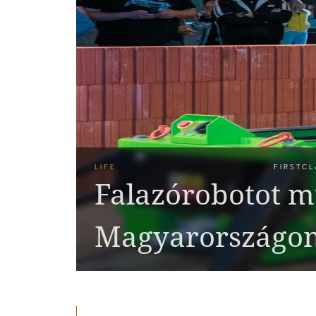
LIFE
FIRSTCL
Falazórobotot m
Magyarországo