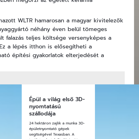
közben megőrzi az égetett kerámia
lmazott WLTR hamarosan a magyar kivitelezők
őanyaggyártó néhány éven belül tömeges
ált falazás teljes költsége versenyképes a
z a lépés itthon is elősegítheti a
ható építési gyakorlatok elterjedését a
Épül a világ első 3D-
nyomtatású
szállodája
24 hektáron zajlik a munka 3D-
épületnyomtató gépek
segítségével Texasban. A