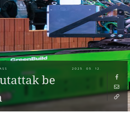
ASS
2025. 05. 12.
utattak be
n