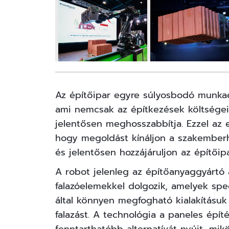
Az
építőipar
egyre súlyosbodó munkae
ami nemcsak az építkezések költségeit 
jelentősen meghosszabbítja. Ezzel az e
hogy megoldást kínáljon a szakemberh
és jelentősen hozzájáruljon az építői
A robot jelenleg az építőanyaggyártó á
falazóelemekkel dolgozik, amelyek spe
által könnyen megfogható kialakításuk
falazást. A technológia a paneles épí