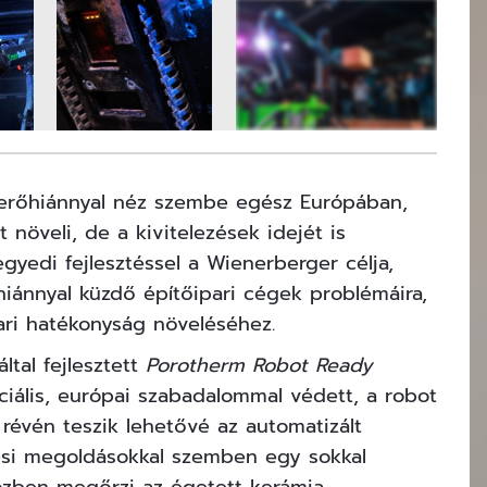
6
FOTÓ
rőhiánnyal néz szembe egész Európában,
növeli, de a kivitelezések idejét is
gyedi fejlesztéssel a Wienerberger célja,
iánnyal küzdő építőipari cégek problémáira,
pari hatékonyság növeléséhez.
ltal fejlesztett
Porotherm Robot Ready
ciális, európai szabadalommal védett, a robot
 révén teszik lehetővé az automatizált
tési megoldásokkal szemben egy sokkal