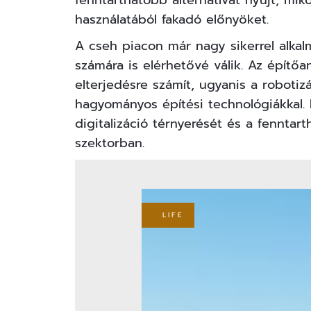
fenntarthatóbb alternatívát nyújt, mi
használatából fakadó előnyöket.
A cseh piacon már nagy sikerrel alka
számára is elérhetővé válik. Az épít
elterjedésre számít, ugyanis a robotiz
hagyományos építési technológiákkal. E
digitalizáció térnyerését és a fenntart
szektorban.
LIFE