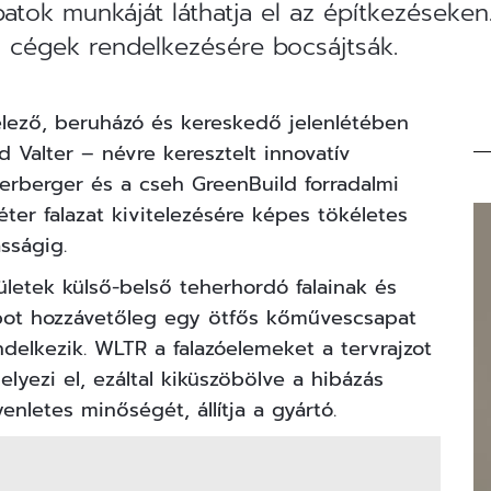
atok munkáját láthatja el az építkezéseke
ző cégek rendelkezésére bocsájtsák.
elező, beruházó és kereskedő jelenlétében
 Valter – névre keresztelt innovatív
erberger és a cseh GreenBuild forradalmi
er falazat kivitelezésére képes tökéletes
sságig.
ületek külső-belső teherhordó falainak és
robot hozzávetőleg egy ötfős kőművescsapat
delkezik. WLTR a falazóelemeket a tervrajzot
elyezi el, ezáltal kiküszöbölve a hibázás
nletes minőségét, állítja a gyártó.