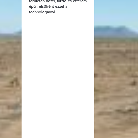
területen hotel, fürdő és étterem
épül, elsőként ezzel a
technológiával.