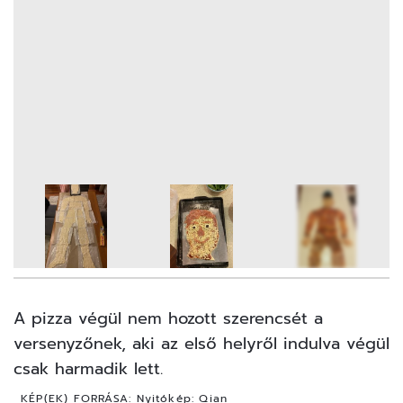
6
FOTÓ
A pizza végül nem hozott szerencsét a
versenyzőnek, aki az első helyről indulva
végül
csak harmadik lett.
KÉP(EK) FORRÁSA:
Nyitókép: Qian