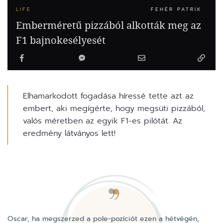
LIFE
FEHÉR PATRIK
Emberméretű pizzából alkották meg az
F1 bajnokesélyesét
Elhamarkodott fogadása híressé tette azt az
embert, aki megígérte, hogy megsüti pizzából,
valós méretben az egyik F1-es pilótát. Az
eredmény látványos lett!
Oscar, ha megszerzed a pole-pozíciót ezen a hétvégén,