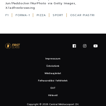
Jun/Paddocker/NurPhoto via Getty Images,
X/adfreebrowsing
F1
FORMA-1
PIZZA
SPORT
OSCAR PIASTRI
Impresszum
Üdvözlünk
Médiaajánlat
Felhasználási feltételek
EAT
Hírlevél
Copyright © 2026 Central Médiacsoport Zrt.