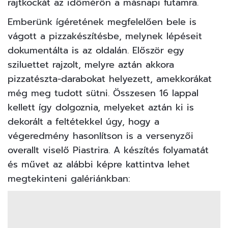
rajtkockát az időmérőn a másnapi futamra.
Emberünk ígéretének megfelelően bele is
vágott a
pizzakészítésbe
, melynek lépéseit
dokumentálta is az oldalán. Először egy
sziluettet rajzolt, melyre aztán akkora
pizzatészta-darabokat helyezett, amekkorákat
még meg tudott sütni. Összesen 16 lappal
kellett így dolgoznia, melyeket aztán ki is
dekorált a feltétekkel úgy, hogy a
végeredmény hasonlítson is a versenyzői
overallt viselő Piastrira. A készítés folyamatát
és művet az alábbi képre kattintva lehet
megtekinteni galériánkban: