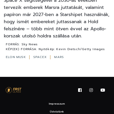
Space X segítségével a 2030-as években
tervezik emberek Marsra juttatását, valamint
papíron már 2027-ben a Starshipet használnák,
hogy ismét embereket juttassanak a Hold
felszínére – több mint ötven évvel az Apollo-
korszak utolsó holdra szállása után.
FORRÁS:
Sky News
KÉP(EK) FORRÁSA:
Nyitókép: Kevin Dietsch/Getty Images
ELON MUSK
SPACEX
MARS
Impresszum
Üdvözlünk