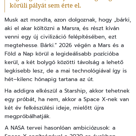
körüli pályát sem érte el.
Musk azt mondta, azon dolgoznak, hogy „bárki,
aki el akar költözni a Marsra, és részt kíván
venni egy új civilizáció felépítésében, ezt
megtehesse. Bárki.” 2026 végén a Mars és a
Föld a Nap körül a legideálisabb pozícióba
kerül, a két bolygó közötti távolság a lehető
legkisebb lesz, de a mai technológiával így is
hét–kilenc hónapig tartana az út.
Ha addigra elkészül a Starship, akkor tehetnek
egy próbát, ha nem, akkor a Space X-nek van
két év felkészülési ideje, mielőtt újra
megpróbálhatják.
A NASA tervei hasonlóan ambiciózusok: a