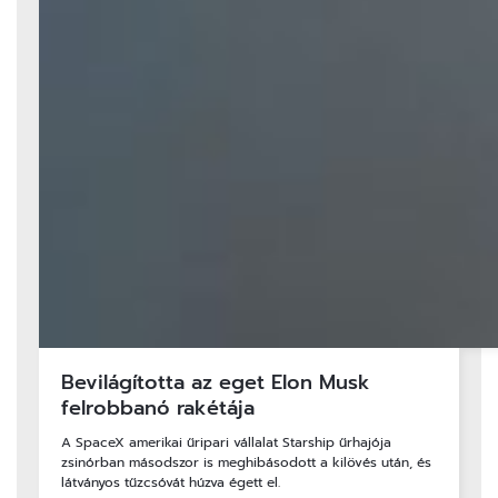
Bevilágította az eget Elon Musk
felrobbanó rakétája
A SpaceX amerikai űripari vállalat Starship űrhajója
zsinórban másodszor is meghibásodott a kilövés után, és
látványos tűzcsóvát húzva égett el.