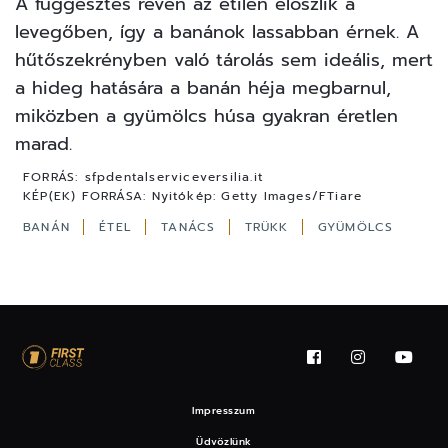
A függesztés révén az etilén eloszlik a
levegőben, így a banánok lassabban érnek. A
hűtőszekrényben való tárolás sem ideális, mert
a hideg hatására a banán héja megbarnul,
miközben a gyümölcs húsa gyakran éretlen
marad.
FORRÁS:
sfpdentalserviceversilia.it
KÉP(EK) FORRÁSA:
Nyitókép: Getty Images/FTiare
BANÁN
ÉTEL
TANÁCS
TRÜKK
GYÜMÖLCS
Impresszum
Üdvözlünk