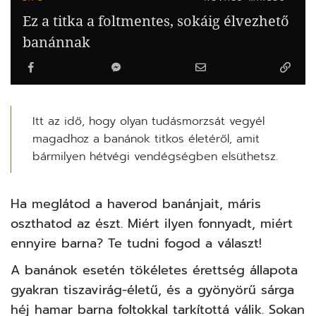
Ez a titka a foltmentes, sokáig élvezhető
banánnak
Itt az idő, hogy olyan tudásmorzsát vegyél
magadhoz a banánok titkos életéről, amit
bármilyen hétvégi vendégségben elsüthetsz.
Ha meglátod a haverod banánjait, máris
oszthatod az észt. Miért ilyen fonnyadt, miért
ennyire barna? Te tudni fogod a választ!
A banánok esetén tökéletes érettség állapota
gyakran tiszavirág-életű, és a gyönyörű sárga
héj hamar barna foltokkal tarkítottá válik. Sokan