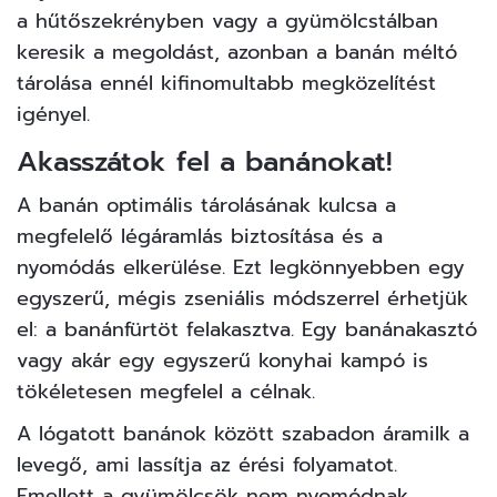
a hűtőszekrényben vagy a gyümölcstálban
keresik a megoldást, azonban a banán méltó
tárolása ennél kifinomultabb megközelítést
igényel.
Akasszátok fel a banánokat!
A banán optimális tárolásának kulcsa a
megfelelő légáramlás biztosítása és a
nyomódás elkerülése. Ezt legkönnyebben egy
egyszerű, mégis zseniális módszerrel érhetjük
el: a banánfürtöt felakasztva. Egy banánakasztó
vagy akár egy egyszerű konyhai kampó is
tökéletesen megfelel a célnak.
A lógatott banánok között szabadon áramilk a
levegő, ami lassítja az érési folyamatot.
Emellett a gyümölcsök nem nyomódnak