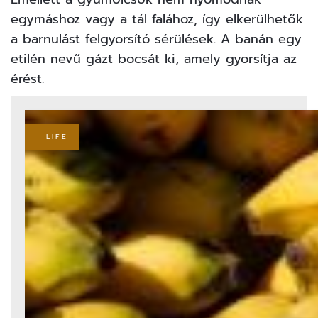
egymáshoz vagy a tál falához, így elkerülhetők
a barnulást felgyorsító sérülések. A banán egy
etilén nevű gázt bocsát ki, amely gyorsítja az
érést.
LIFE