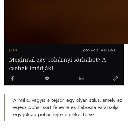
LIFE
KOVÁCS MIKLÓS
Meginnál egy pohárnyi sörhabot? A
csehek imádják!
A mlíko, vagyis a tejsör, egy olyan stílus, amely az
egész pohár sört fehérré és habossá varázsolja,
egy jókora pohár tejre emlékeztetve.