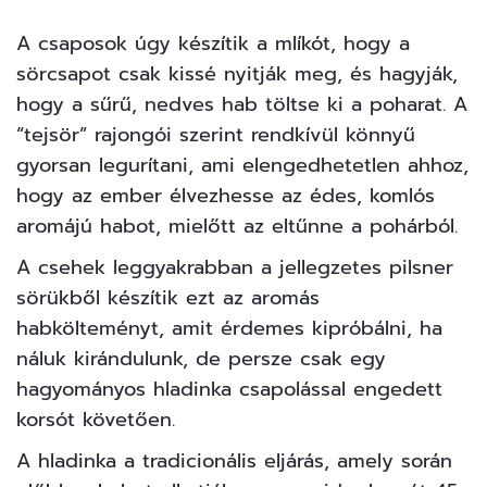
A csaposok úgy készítik a mlíkót, hogy a
sörcsapot csak kissé nyitják meg, és hagyják,
hogy a sűrű, nedves hab töltse ki a poharat. A
“tejsör” rajongói szerint rendkívül könnyű
gyorsan legurítani, ami elengedhetetlen ahhoz,
hogy az ember élvezhesse az édes, komlós
aromájú habot, mielőtt az eltűnne a pohárból.
A csehek leggyakrabban a jellegzetes pilsner
sörükből készítik ezt az aromás
habkölteményt, amit érdemes kipróbálni, ha
náluk kirándulunk, de persze csak egy
hagyományos hladinka csapolással engedett
korsót követően.
A hladinka a tradicionális eljárás, amely során