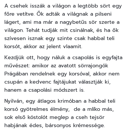
A csehek isszák a világon a legtöbb sört egy
főre vetítve. Ők adták a világnak a pilseni
lágert, ami ma már a nagybetűs sör szerte a
világon. Tehát tudják mit csinálnak, és ha ők
szívesen isznak egy szinte csak habbal teli
korsót, akkor az jelent vlaamit.
Kezdjük ott, hogy náluk a csapolás is egyfajta
művészet: amikor az avatott sörrajongók
Prágában rendelnek egy korsóval, akkor nem
csupán a kedvenc fajtájukat választják ki,
hanem a csapolási módszert is.
Nyilván, egy átlagos krimóban a habbal teli
korsó gyötrelmes élmény, de a mlíko más,
sok első kóstolót meglep a cseh tejsör
habjának édes, bársonyos krémessége.