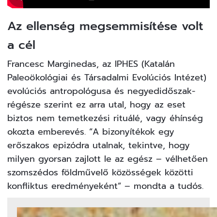
Az ellenség megsemmisítése volt
a cél
Francesc Marginedas, az IPHES (Katalán
Paleoökológiai és Társadalmi Evolúciós Intézet)
evolúciós antropológusa és negyedidőszak-
régésze szerint ez arra utal, hogy az eset
biztos nem temetkezési rituálé, vagy éhínség
okozta emberevés. “A bizonyítékok egy
erőszakos epizódra utalnak, tekintve, hogy
milyen gyorsan zajlott le az egész – vélhetően
szomszédos földművelő közösségek közötti
konfliktus eredményeként” – mondta a tudós.