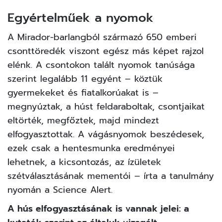
Egyértelműek a nyomok
A Mirador-barlangból származó 650 emberi
csonttöredék viszont egész más képet rajzol
elénk. A csontokon talált nyomok tanúsága
szerint legalább 11 egyént – köztük
gyermekeket és fiatalkorúakat is –
megnyúztak, a húst feldaraboltak, csontjaikat
eltörték, megfőztek, majd mindezt
elfogyasztottak. A vágásnyomok beszédesek,
ezek csak a hentesmunka eredményei
lehetnek, a kicsontozás, az ízületek
szétválasztásának mementói – írta a tanulmány
nyomán a
Science Alert.
A hús elfogyasztásának is vannak jelei: a