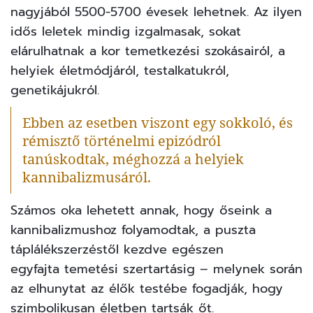
nagyjából 5500-5700 évesek lehetnek. Az ilyen
idős leletek mindig izgalmasak, sokat
elárulhatnak a kor temetkezési szokásairól, a
helyiek életmódjáról, testalkatukról,
genetikájukról.
Ebben az esetben viszont egy sokkoló, és
rémisztő történelmi epizódról
tanúskodtak, méghozzá a helyiek
kannibalizmusáról.
Számos oka lehetett annak, hogy őseink a
kannibalizmushoz folyamodtak, a puszta
táplálékszerzéstől kezdve egészen
egyfajta temetési szertartásig – melynek során
az elhunytat az élők testébe fogadják, hogy
szimbolikusan életben tartsák őt.