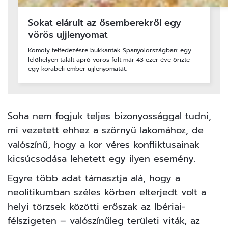
Sokat elárult az ősemberekről egy
vörös ujjlenyomat
Komoly felfedezésre bukkantak Spanyolországban: egy
lelőhelyen talált apró vörös folt már 43 ezer éve őrizte
egy korabeli ember ujjlenyomatát.
Soha nem fogjuk teljes bizonyossággal tudni,
mi vezetett ehhez a szörnyű lakomához, de
valószínű, hogy a kor véres konfliktusainak
kicsúcsodása lehetett egy ilyen esemény.
Egyre több adat támasztja alá, hogy a
neolitikumban széles körben elterjedt volt a
helyi törzsek közötti erőszak az Ibériai-
félszigeten – valószínűleg területi viták, az