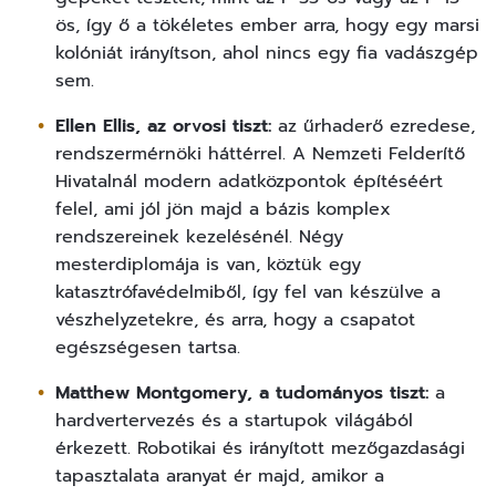
ös, így ő a tökéletes ember arra, hogy egy marsi
kolóniát irányítson, ahol nincs egy fia vadászgép
sem.
Ellen Ellis, az orvosi tiszt:
az űrhaderő ezredese,
rendszermérnöki háttérrel. A Nemzeti Felderítő
Hivatalnál modern adatközpontok építéséért
felel, ami jól jön majd a bázis komplex
rendszereinek kezelésénél. Négy
mesterdiplomája is van, köztük egy
katasztrófavédelmiből, így fel van készülve a
vészhelyzetekre, és arra, hogy a csapatot
egészségesen tartsa.
Matthew Montgomery, a tudományos tiszt:
a
hardvertervezés és a startupok világából
érkezett. Robotikai és irányított mezőgazdasági
tapasztalata aranyat ér majd, amikor a