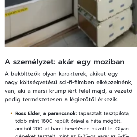
A személyzet: akár egy moziban
A beköltözők olyan karakterek, akiket egy
nagy költségvetésű sci-fi-filmben elképzelnénk,
van, aki a marsi krumpliért felel majd, a vezető
pedig természetesen a légierőtől érkezik.
Ross Elder, a parancsnok:
tapasztalt tesztpilóta,
több mint 1800 repült órával a háta mögött,
amiből 200-at harci bevetésen húzott le. Olyan
gépeket tesztelt, mint az F-35-ös vagy az F-15-