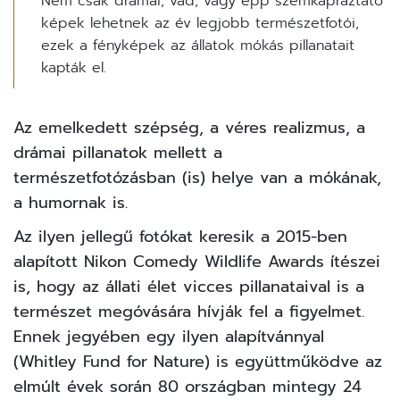
Nem csak drámai, vad, vagy épp szemkápráztató
képek lehetnek az év legjobb természetfotói,
ezek a fényképek az állatok mókás pillanatait
kapták el.
Az emelkedett szépség, a véres realizmus, a
drámai pillanatok mellett a
természetfotózásban (is) helye van a mókának,
a humornak is.
Az ilyen jellegű
fotókat
keresik a 2015-ben
alapított
Nikon Comedy Wildlife Awards
ítészei
is, hogy az állati élet vicces pillanataival is a
természet megóvására hívják fel a figyelmet.
Ennek jegyében egy ilyen alapítvánnyal
(Whitley Fund for Nature) is együttműködve az
elmúlt évek során 80 országban mintegy 24