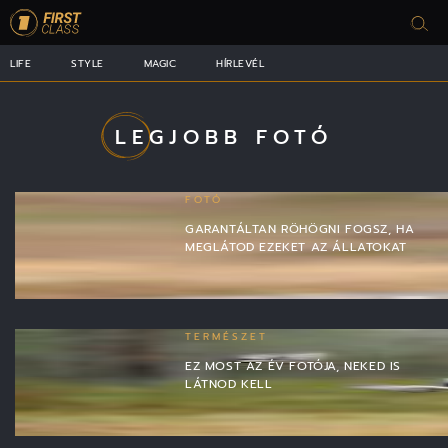
LIFE
STYLE
MAGIC
HÍRLEVÉL
LEGJOBB FOTÓ
FOTÓ
GARANTÁLTAN RÖHÖGNI FOGSZ, HA
MEGLÁTOD EZEKET AZ ÁLLATOKAT
TERMÉSZET
EZ MOST AZ ÉV FOTÓJA, NEKED IS
LÁTNOD KELL