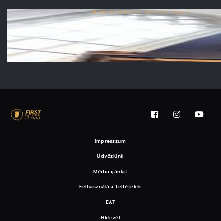
WORLD PRESS PHOTO 2024
NAGYON ERŐS AZ ÉV LEGJOBB
SAJTÓFOTÓJA
Impresszum
Üdvözlünk
Médiaajánlat
Felhasználási feltételek
EAT
Hírlevél