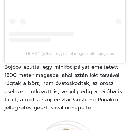
LIT ENERGY (@litenergy) által megosztott bejegyzés
Bojcov ezúttal egy minifocipályát emeltetett
1800 méter magasba, ahol aztán két társával
rúgták a bőrt, nem óvatoskodtak, az orosz
cselezett, ütközött is, végül pedig a hálóba is
talált, a gólt a szupersztár
Cristiano Ronaldo
jellegzetes gesztusával ünnepelte.