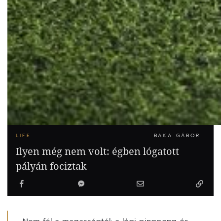
LIFE
BAKA GÁBOR
Ilyen még nem volt: égben lógatott
pályán fociztak