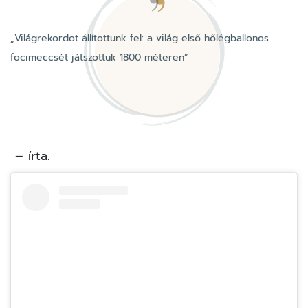
„Világrekordot állítottunk fel: a világ első hőlégballonos
focimeccsét játszottuk 1800 méteren”
– írta.