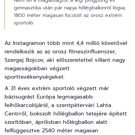
Nem fél a magasságtól: a légi pingpong és
gimnasztika után pár napja hőlégballonról lógva,
1800 méter magasan focizott az orosz extrém
sportoló.
Az Instagramon több mint 4,4 millió követővel
rendelkezik az az orosz fitneszinfluenszer,
Szergej Bojcov, aki előszeretettel villant nagy
magasságokban végzett
sporttevékenységeket.
A 31 éves extrém sportoló végzett már
bázisugrást Európa legmagasabb
felhőkarcolójáról, a szentpétervári Lahta
Centrről, bokszolt
hőlégballon
tetejére épített
szorítóban, áprilisban hőlégballon alatt
felfüggesztve 2540 méter magasan