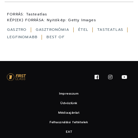
10
FOTÓ
FORRÁS:
Tasteatlas
KÉP(EK) FORRÁSA:
Nyitókép: Getty Images
GASZTRO
GASZTRONÓMIA
ÉTEL
TASTEATLAS
LEGFINOMABB
BEST OF
Impresszum
Üdvözlünk
Médiaajánlat
Felhasználási feltételek
EAT