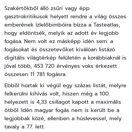
Szakértőkből álló zsűri vagy épp
gasztrokritikusok helyett rendre a világ összes
emberének ízlelőbimbóira bízza a
Tasteatlas
,
hogy eldöntsék, melyik az adott év legjobb
fogása. Nem volt ez másképp
idén sem:
a
fogásokat és összetevőket kiválóan listázó
digitális világtérkép felületén a korábbiaknál is
jóval több, 453 720 érvényes voks érkezett
összesen 11 781 fogásra.
Ebből hoztak ki végül egy százas listát, melyre
felkerülni kihívás volt, hiszen még a 100.
helyezett is 4,33 csillagot kapott a maximális
ötből. Idén magyar fogás nem is került be a
legjobbak közé, ellenben a húslevessel, mely
tavaly a 77. lett.