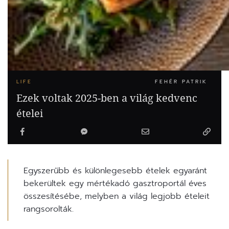
LIFE
FEHÉR PATRIK
Ezek voltak 2025-ben a világ kedvenc
ételei
Egyszerűbb és különlegesebb ételek egyaránt
bekerültek egy mértékadó gasztroportál éves
összesítésébe, melyben a világ legjobb ételeit
rangsorolták.