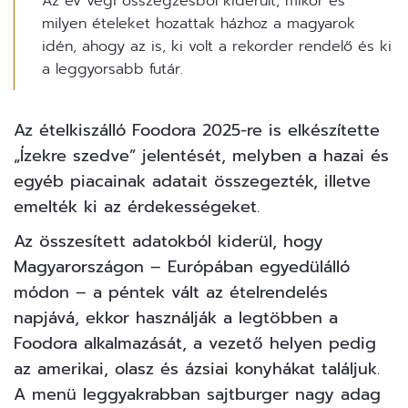
Az év végi összegzésből kiderült, mikor és
milyen ételeket hozattak házhoz a magyarok
idén, ahogy az is, ki volt a rekorder rendelő és ki
a leggyorsabb futár.
Az ételkiszálló
Foodora
2025-re is elkészítette
„Ízekre szedve” jelentését, melyben a hazai és
egyéb piacainak adatait összegezték, illetve
emelték ki az érdekességeket.
Az összesített adatokból kiderül, hogy
Magyarországon – Európában egyedülálló
módon – a péntek vált az ételrendelés
napjává, ekkor használják a legtöbben a
Foodora alkalmazását, a vezető helyen pedig
az amerikai, olasz és ázsiai konyhákat találjuk.
A menü leggyakrabban sajtburger nagy adag