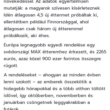
növekedéssel. Az adatok egyértelműen
mutatják: a magyarok szívesen kísérleteznek.
Idén átlagosan 4,5 új éttermet próbáltak ki,
ellentétben például Finnországgal, ahol
átlagosan csak három új étteremmel
próbálkozik, aki éhes.
Európa legnagyobb egyedi rendelése egy
svédországi MAX étteremhez érkezett, és 2265
eurós, azaz közel 900 ezer forintos összegre
rúgott.
A rendeléseket – ahogyan az minden évben
lenni szokott – az emberek összekötik a
hidegebb hónapokkal és a több otthon töltött
idővel, így októberben, novemberben és
januárban csöngetnek leggyakrabban a
futárok.