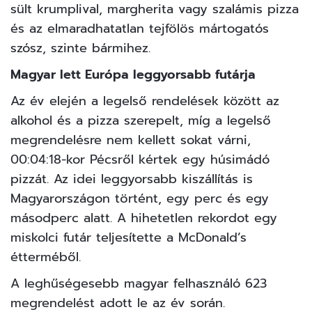
sült krumplival, margherita vagy szalámis pizza
és az elmaradhatatlan tejfölös mártogatós
szósz, szinte bármihez.
Magyar lett Európa leggyorsabb futárja
Az év elején a legelső rendelések között az
alkohol és a pizza szerepelt, míg a legelső
megrendelésre nem kellett sokat várni,
00:04:18-kor Pécsről kértek egy húsimádó
pizzát. Az idei leggyorsabb kiszállítás is
Magyarországon történt, egy perc és egy
másodperc alatt. A hihetetlen rekordot egy
miskolci futár teljesítette a McDonald’s
étterméből.
A leghűségesebb magyar felhasználó 623
megrendelést adott le az év során.