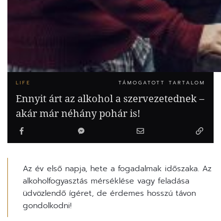
LIFE
TÁMOGATOTT TARTALOM
Ennyit árt az alkohol a szervezetednek –
akár már néhány pohár is!
Az év első napja, hete a fogadalmak időszaka. Az
alkoholfogyasztás mérséklése vagy feladása
üdvözlendő ígéret, de érdemes hosszú távon
gondolkodni!