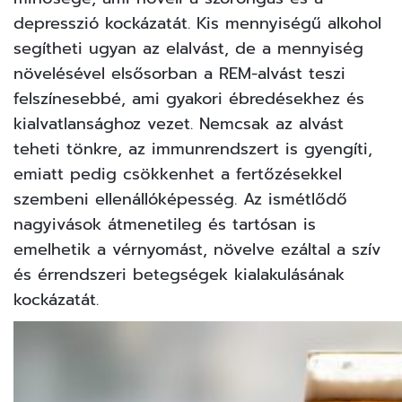
depresszió kockázatát. Kis mennyiségű alkohol
segítheti ugyan az elalvást, de a mennyiség
növelésével elsősorban a REM-alvást teszi
felszínesebbé, ami gyakori ébredésekhez és
kialvatlansághoz vezet. Nemcsak az alvást
teheti tönkre, az immunrendszert is gyengíti,
emiatt pedig csökkenhet a fertőzésekkel
szembeni ellenállóképesség. Az ismétlődő
nagyivások átmenetileg és tartósan is
emelhetik a vérnyomást, növelve ezáltal a szív
és érrendszeri betegségek kialakulásának
kockázatát.