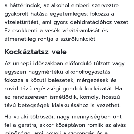
a háttérindok, az alkohol emberi szerveztre
gyakorolt hatása egyetemleges: fokozza a
vizeletürítést, ami gyors dehidratációhoz vezet.
Ez csökkenti a vesék vérátáramlását és
átmenetileg rontja a szűrőfunkciót.
Kockáztatsz vele
Az ünnepi időszakban előforduló túlzott vagy
egyszeri nagymértékű alkoholfogyasztás
fokozza a közúti balesetek, mérgezések és
rövid távú egészségi gondok kockázatát. Ha
ez rendszeresen ismétlődik, komoly, hosszú
távú betegségek kialakulásához is vezethet.
Ha valaki többször, nagy mennyiségben önt
fel a garatra, akkor középtávon romlik az alvás
minősége, ami növeli a szorongás és a