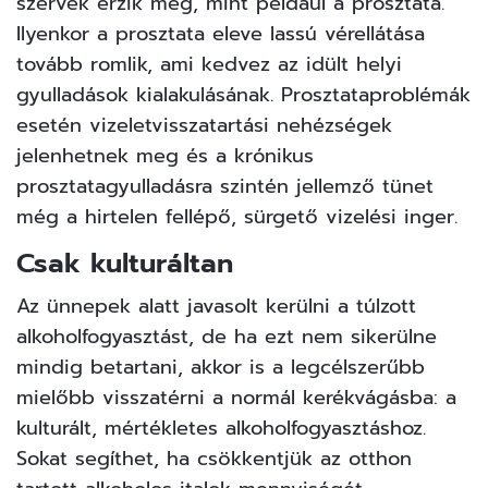
szervek érzik meg, mint például a prosztata.
Ilyenkor a prosztata eleve lassú vérellátása
tovább romlik, ami kedvez az idült helyi
gyulladások kialakulásának. Prosztataproblémák
esetén vizeletvisszatartási nehézségek
jelenhetnek meg és a krónikus
prosztatagyulladásra szintén jellemző tünet
még a hirtelen fellépő, sürgető vizelési inger.
Csak kulturáltan
Az ünnepek alatt javasolt kerülni a túlzott
alkoholfogyasztást, de ha ezt nem sikerülne
mindig betartani, akkor is a legcélszerűbb
mielőbb visszatérni a normál kerékvágásba: a
kulturált, mértékletes alkoholfogyasztáshoz.
Sokat segíthet, ha csökkentjük az otthon