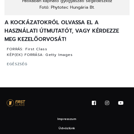
Patikában kapható gyógyászati segédeszköz
Fotó: Phytotec Hungária Bt.
A KOCKÁZATOKRÓL OLVASSA EL A
HASZNÁLATI ÚTMUTATÓT, VAGY KÉRDEZZE
MEG KEZELŐORVOSÁT!
FORRÁS:
First Class
KÉP(EK) FORRÁSA:
Getty Images
EGÉSZSÉG
Impresszum
Üdvözlünk