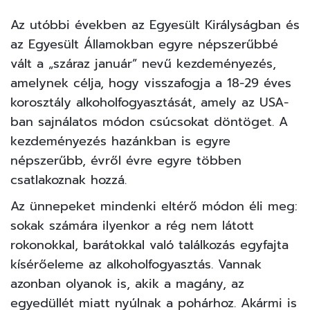
Az utóbbi években az Egyesült Királyságban és
az Egyesült Államokban egyre népszerűbbé
vált a „
száraz január
” nevű kezdeményezés,
amelynek célja, hogy visszafogja a 18-29 éves
korosztály alkoholfogyasztását, amely az USA-
ban sajnálatos módon csúcsokat döntöget. A
kezdeményezés hazánkban is egyre
népszerűbb, évről évre egyre többen
csatlakoznak hozzá.
Az ünnepeket mindenki eltérő módon éli meg:
sokak számára ilyenkor a rég nem látott
rokonokkal, barátokkal való találkozás egyfajta
kísérőeleme az alkoholfogyasztás. Vannak
azonban olyanok is, akik a magány, az
egyedüllét miatt nyúlnak a pohárhoz. Akármi is