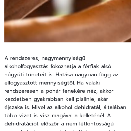
A rendszeres, nagymennyiségű
alkoholfogyasztás fokozhatja a férfiak alsó
húgyúti tüneteit is. Hatása nagyban függ az
elfogyasztott mennyiségtől. Ha valaki
rendszeresen a pohár fenekére néz, akkor
kezdetben gyakrabban kell pisilnie, akár
éjszaka is. Mivel az alkohol dehidratál, általában
több vizet is visz magával a kelleténél. A
dehidratációt először a nem létfontosságú