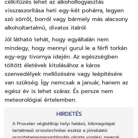
célkitűzés lehet az alkoholfogyasztás
visszaszorítása heti egy-két pohárra, legyen
szó sörről, borról vagy bármely más alacsony
alkoholtartalmú, divatos italról.
Jól látható tehát, hogy egyáltalán nem
mindegy, hogy mennyi gurul le a férfi torkán
egy-egy tivornya idején. Az egészségben
töltött életévek kitolásához a káros
szenvedélyek mellőzésére vagy leépítésére
van szükség. Így nemcsak a január, hanem az
egész év is lehet száraz. És persze nem
meteorológiai értelemben.
HIRDETÉS
A
Proxelan
végbélkúp helyi hatású, tökmagolajat
tartalmazó orvostechnikai eszköz a jóindulatú
prosztatamegnagyobbodás okozta vizelési zavarok