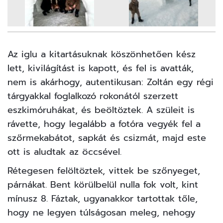
Az iglu a kitartásuknak köszönhetően kész
lett, kivilágítást is kapott, és fel is avatták,
nem is akárhogy, autentikusan: Zoltán egy régi
tárgyakkal foglalkozó rokonától szerzett
eszkimóruhákat, és beöltöztek. A szüleit is
rávette, hogy legalább a fotóra vegyék fel a
szőrmekabátot, sapkát és csizmát, majd este
ott is aludtak az öccsével.
Rétegesen felöltöztek, vittek be szőnyeget,
párnákat. Bent körülbelül nulla fok volt, kint
mínusz 8. Fáztak, ugyanakkor tartottak tőle,
hogy ne legyen túlságosan meleg, nehogy