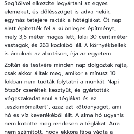
Segítőivel elkezdte legyártani az egyes
elemeket, és dőlésszöget is adva nekik,
egymás tetejére rakták a hótéglákat. Öt nap
alatt építették fel a különleges építményt,
mely 3,5 méter magas lett, falai 30 centiméter
vastagok, és 263 kockából áll. A környékbeliek
is ámulnak az alkotáson, írja az egyetem.
Zoltán és testvére minden nap dolgoztak rajta,
csak akkor álltak meg, amikor a mínusz 10
fokban nem tudták folytatni a munkát. Napi
ötször cseréltek kesztyűt, és gyártották
végeszakadatlanul a téglákat és az
„eszkimómaltert”, azaz azt kötőanyagot, ami
hó és víz keverékéből állt. A sima hó ugyanis
nem kötötte meg rendesen a téglákat. Arra
nem számított, hogy ekkora fába vágta a