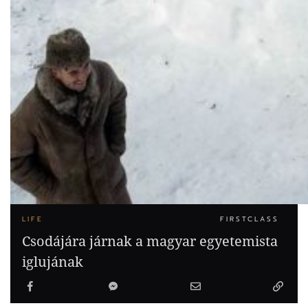
LIFE
FIRSTCLASS
Csodájára járnak a magyar egyetemista
iglujának