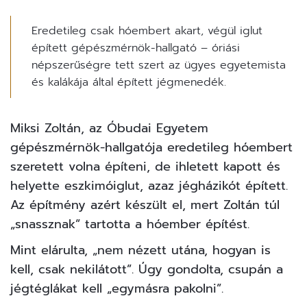
Eredetileg csak hóembert akart, végül iglut
épített gépészmérnök-hallgató – óriási
népszerűségre tett szert az ügyes egyetemista
és kalákája által épített jégmenedék.
Miksi Zoltán, az
Óbudai Egyetem
gépészmérnök-hallgatója eredetileg hóembert
szeretett volna építeni, de ihletett kapott és
helyette eszkimóiglut, azaz jégházikót épített.
Az építmény azért készült el, mert Zoltán túl
„snassznak” tartotta a hóember építést.
Mint elárulta, „nem nézett utána, hogyan is
kell, csak nekilátott”. Úgy gondolta, csupán a
jégtéglákat kell „egymásra pakolni”.