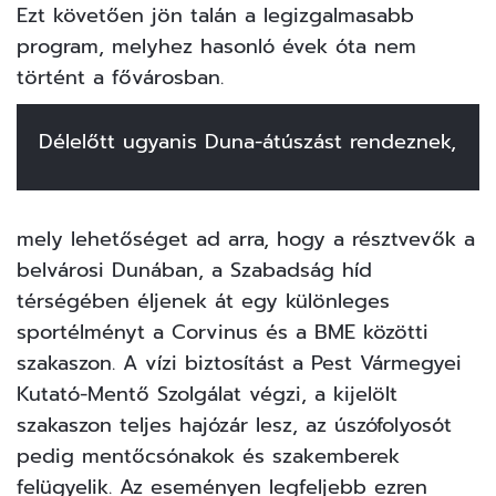
Ezt követően jön talán a legizgalmasabb
program, melyhez hasonló évek óta nem
történt a fővárosban.
Délelőtt ugyanis Duna-átúszást rendeznek,
mely lehetőséget ad arra, hogy a résztvevők a
belvárosi Dunában, a Szabadság híd
térségében éljenek át egy különleges
sportélményt a Corvinus és a BME közötti
szakaszon. A vízi biztosítást a Pest Vármegyei
Kutató-Mentő Szolgálat végzi, a kijelölt
szakaszon teljes hajózár lesz, az úszófolyosót
pedig mentőcsónakok és szakemberek
felügyelik. Az eseményen legfeljebb ezren