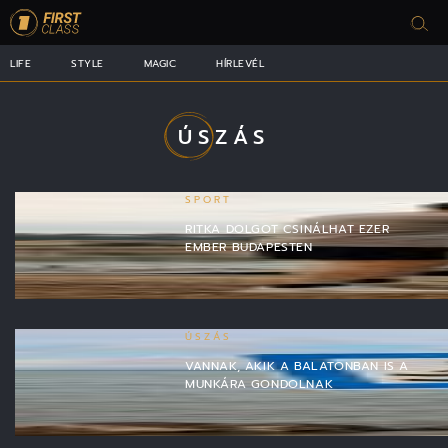
LIFE
STYLE
MAGIC
HÍRLEVÉL
ÚSZÁS
SPORT
RITKA DOLGOT CSINÁLHAT EZER
EMBER BUDAPESTEN
ÚSZÁS
VANNAK, AKIK A BALATONBAN IS A
MUNKÁRA GONDOLNAK