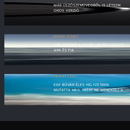
MÁR ÚSZÓSZEMÜVEGBŐL IS LÉTEZIK
OKOS VERZIÓ
NEMO-PONT
SZÓ SZERINT A VILÁG VÉGÉIG ÚSZOTT
APA ÉS FIA
TERMÉSZET
EGY BÚVÁR ÉLES HELYZETBEN
MUTATTA MEG, MIÉRT NE MENEKÜLJ A…