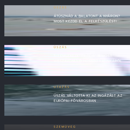
ÚSZÁS
ÁTÚSZNÁD A BALATONT A NYÁRON?
MOST KEZDD EL A FELKÉSZÜLÉST!
ÚSZÁS
5+1 EMLÉKEZETES TÉNY A MOST
VISSZAVONULÓ HOSSZÚ KATINKÁRÓL
UTAZÁS
ÚSZÁS VÁLTOTTA KI AZ INGÁZÁST AZ
EURÓPAI FŐVÁROSBAN
SZEMÜVEG