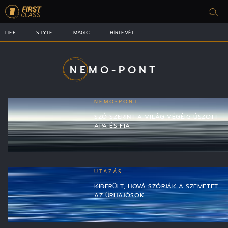
LIFE
STYLE
MAGIC
HÍRLEVÉL
NEMO-PONT
NEMO-PONT
SZÓ SZERINT A VILÁG VÉGÉIG ÚSZOTT
APA ÉS FIA
UTAZÁS
KIDERÜLT, HOVÁ SZÓRJÁK A SZEMETET
AZ ŰRHAJÓSOK