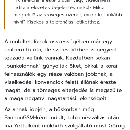
Illik telefonálni este 8 után vagy videóhívást
indítani előzetes bejelentés nélkül? Mikor
megfelelő az szöveges üzenet, mikor kell inkább
hívni? Kisokos a telefonálási etiketthez.
A
mobiltelefonok
összességében már egy
emberöltő óta, de széles körben is negyed
százada velünk vannak. Kezdetben sokan
„bunkofonnak” gúnyolták őket, okkal: a korai
felhasználók egy része valóban jobbnak, a
viselkedési konvenciók felett állónak érezte
magát, de a tömeges elterjedés is megszülte
a maga negatív magatartási jelenségeit.
Az annak idején, a hőskorban még
PannonGSM-ként indult, több névváltás után
ma Yettelként működő szolgáltató most Görög