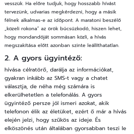
vesszük. Ha előre tudjuk, hogy hosszabb hívást
tervezünk, udvarias megkérdezni, hogy a másik
félnek alkalmas-e az időpont. A maratoni beszélő
„közeli rokona” az örök búcsúzkodó, hiszen lehet,
hogy mondandóját sommásan közli, a hívás
megszakítása előtt azonban szinte leállíthatatlan.
2. A gyors ügyintéző:
hívása célratörő, darálja az információkat,
gyakran inkább az SMS-t vagy a chatet
választja, de néha még számára is
elkerülhetetlen a telefonálás. A gyors
ügyintéző persze jól ismeri azokat, akik
telefonon élik az életüket, ezért ő már a hívás
elején jelzi, hogy szűkös az ideje. És
elköszönés után általában gyorsabban teszi le