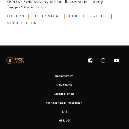
KÉP(EK) FORRÁSA:
Nyitókép: Illuasztráció - Getty
Images/Drazen Zigic
TELEFON
TELEFONÁLÁS
ETIKETT
YETTEL
MOBILTELEFON
Impresszum
Üdvözlünk
Médiaajánlat
Felhasználási feltételek
EAT
Hírlevél