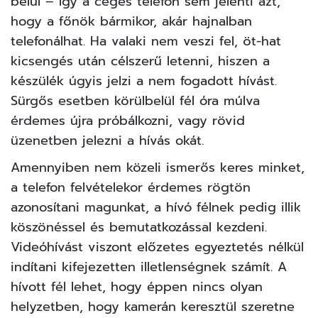
belül – így a céges telefon sem jelenti azt,
hogy a főnök bármikor, akár hajnalban
telefonálhat. Ha valaki nem veszi fel, öt-hat
kicsengés után célszerű letenni, hiszen a
készülék úgyis jelzi a nem fogadott hívást.
Sürgős esetben körülbelül fél óra múlva
érdemes újra próbálkozni, vagy rövid
üzenetben jelezni a hívás okát.
Amennyiben nem közeli ismerős keres minket,
a telefon felvételekor érdemes rögtön
azonosítani magunkat, a hívó félnek pedig illik
köszönéssel és bemutatkozással kezdeni.
Videóhívást viszont előzetes egyeztetés nélkül
indítani kifejezetten illetlenségnek számít. A
hívott fél lehet, hogy éppen nincs olyan
helyzetben, hogy kamerán keresztül szeretne