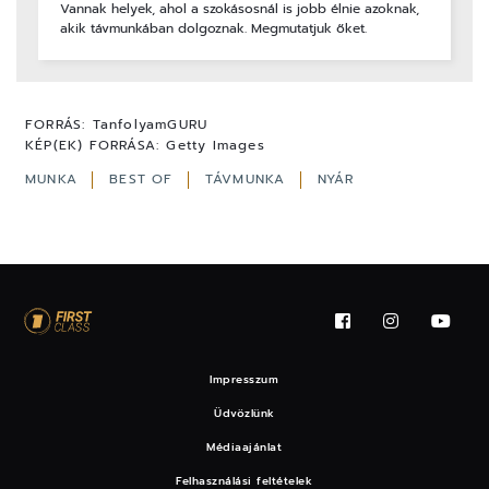
Vannak helyek, ahol a szokásosnál is jobb élnie azoknak,
akik távmunkában dolgoznak. Megmutatjuk őket.
FORRÁS:
TanfolyamGURU
KÉP(EK) FORRÁSA:
Getty Images
MUNKA
BEST OF
TÁVMUNKA
NYÁR
Impresszum
Üdvözlünk
Médiaajánlat
Felhasználási feltételek