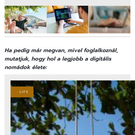
5
FOTÓ
Ha pedig már megvan, mivel foglalkoznál,
mutatjuk, hogy
hol a legjobb a digitális
nomádok élete:
LIFE