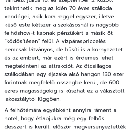
Mindezt július 18. és szeptember 3. között
tekinthetik meg az idén 70 éves szálloda
vendégei, akik kora reggel egyszer, illetve
késő este kétszer a szokásosnál is nagyobb
felhőshow-t kapnak pénzükért a másik öt
“ködösítésen” felül. A vízpáraspriccelés
nemcsak látványos, de hűsíti is a környezetet
és az embert, már ezért is érdemes lehet
megtekinteni az attrakciót. Az ötcsillagos
szállodában egy éjszaka alsó hangon 130 ezer
forintnak megfelelő összegbe kerül, de 600
ezres magasságokig is kúszhat ez a választott
lakosztálytól függően.
A felhőtémára egyébként annyira ráment a
hotel, hogy étlapjukra még egy felhős
desszert is került: először megversenyeztették