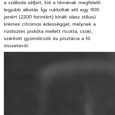
a szálloda séfjeit, kié a témának megfelelő
legjobb alkotás. Így rukkoltak elő egy 900
jenért (2200 forintért) kínált olasz stílusú
krémes citromos édességgel, melynek a
rizslisztes piskóta mellett ricotta, csoki,
szárított gyümölcsök és pisztácia a fő
összetevői.