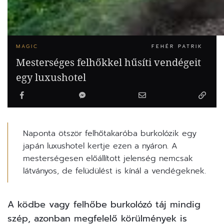
MAGIC
FEHÉR PATRIK
Mesterséges felhőkkel hűsíti vendégeit
egy luxushotel
Naponta ötször felhőtakaróba burkolózik egy
japán luxushotel kertje ezen a nyáron. A
mesterségesen előállított jelenség nemcsak
látványos, de felüdülést is kínál a vendégeknek.
A ködbe vagy felhőbe burkolózó táj mindig
szép, azonban megfelelő körülmények is