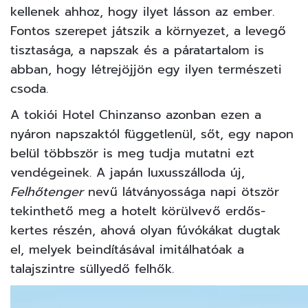
kellenek ahhoz, hogy ilyet lásson az ember.
Fontos szerepet játszik a környezet, a levegő
tisztasága, a napszak és a páratartalom is
abban, hogy létrejöjjön egy ilyen természeti
csoda.
A tokiói Hotel Chinzanso azonban ezen a
nyáron napszaktól függetlenül, sőt, egy napon
belül többször is meg tudja mutatni ezt
vendégeinek. A japán luxusszálloda új,
Felhőtenger
nevű látványossága napi ötször
tekinthető meg a hotelt körülvevő erdős-
kertes részén, ahová olyan fúvókákat dugtak
el, melyek beindításával imitálhatóak a
talajszintre süllyedő felhők.