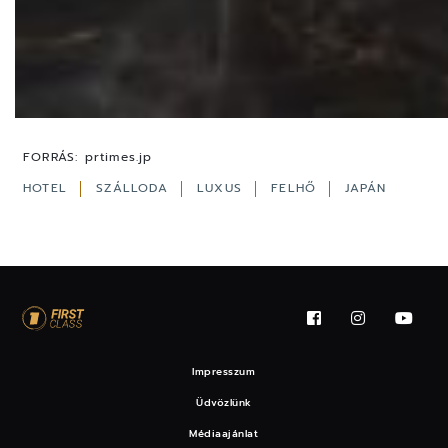
FORRÁS:
prtimes.jp
HOTEL
SZÁLLODA
LUXUS
FELHŐ
JAPÁN
Impresszum
Üdvözlünk
Médiaajánlat