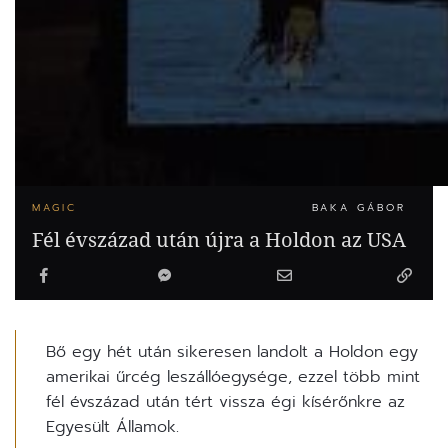
MAGIC
BAKA GÁBOR
Fél évszázad után újra a Holdon az USA
Bő egy hét után sikeresen landolt a Holdon egy
amerikai űrcég leszállóegysége, ezzel több mint
fél évszázad után tért vissza égi kísérőnkre az
Egyesült Államok.