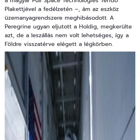
a magyar Puli Space Technologies Téridő
Plakettjével a fedélzetén –, ám az eszköz
üzemanyagrendszere meghibásodott. A
Peregrine ugyan eljutott a Holdig, megkerülte
azt, de a leszállás nem volt lehetséges, így a
Földre visszatérve elégett a légkörben.