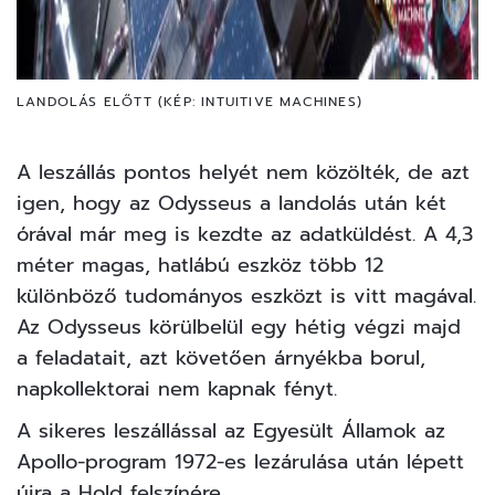
LANDOLÁS ELŐTT (KÉP: INTUITIVE MACHINES)
A leszállás pontos helyét nem közölték, de azt
igen, hogy az Odysseus a landolás után két
órával már meg is kezdte az adatküldést. A 4,3
méter magas, hatlábú eszköz több 12
különböző tudományos eszközt is vitt magával.
Az Odysseus körülbelül egy hétig végzi majd
a feladatait, azt követően árnyékba borul,
napkollektorai nem kapnak fényt.
A sikeres leszállással az Egyesült Államok az
Apollo-program 1972-es lezárulása után lépett
újra a Hold felszínére.