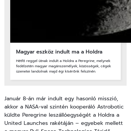
Magyar eszköz indult ma a Holdra
Hétfő reggel útnak indult a Holdra a Peregrine, melynek
fedélzetén magyar magánszemélyek, közösségek, cégek
üzenetei landolnak majd égi kísérőnk felszínén.
Január 8-án már indult egy hasonló misszió,
akkor a NASA-val szintén kooperáló Astrobotic
küldte Peregrine leszállóegységét a Holdra a
United Launches rakétáján – egyebek mellett