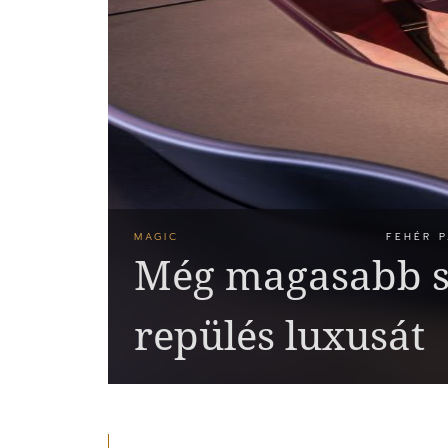
MAGIC
FEHÉR P
Még magasabb sz
repülés luxusát