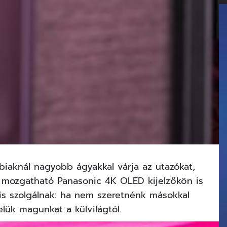
bbiaknál nagyobb ágyakkal várja az utazókat,
 mozgatható Panasonic 4K OLED kijelzőkön is
 is szolgálnak: ha nem szeretnénk másokkal
elük magunkat a külvilágtól.