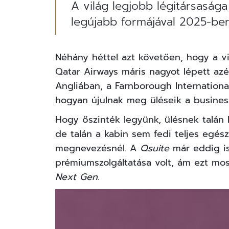
A világ legjobb légitársasága
legújabb formájával 2025-ben
Néhány héttel azt követően, hogy
a v
Qatar Airways máris nagyot lépett azé
Angliában, a Farnborough Internationa
hogyan újulnak meg üléseik a business
Hogy őszinték legyünk, ülésnek talán 
de talán a kabin sem fedi teljes egés
megnevezésnél. A
Qsuite
már eddig is
prémiumszolgáltatása volt, ám ezt mo
Next Gen
.