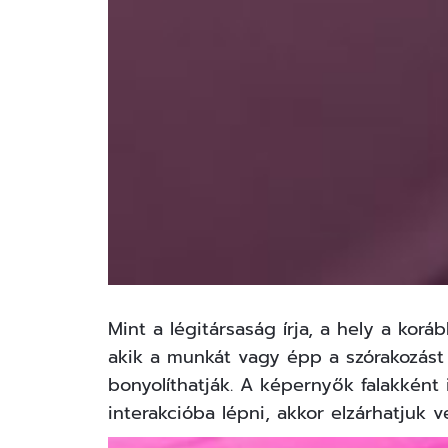
Mint a légitársaság
írja
, a hely a korá
akik a munkát vagy épp a szórakozást
bonyolíthatják. A képernyők falakként
interakcióba lépni, akkor elzárhatjuk v