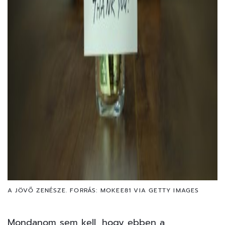
A JÖVŐ ZENÉSZE. FORRÁS: MOKEE81 VIA GETTY IMAGES
Mondanom sem kell, hogy ebben a