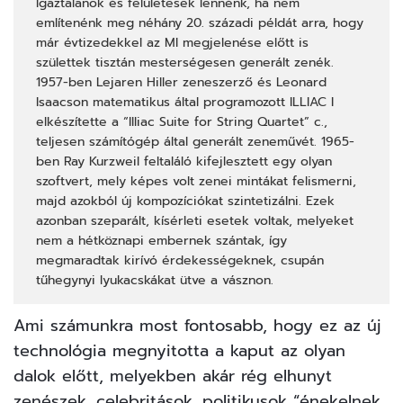
Igaztalanok és felületesek lennénk, ha nem
említenénk meg néhány 20. századi példát arra, hogy
már évtizedekkel az MI megjelenése előtt is
születtek tisztán mesterségesen generált zenék.
1957-ben Lejaren Hiller zeneszerző és Leonard
Isaacson matematikus által programozott ILLIAC I
elkészítette a “
Illiac Suite for String Quartet
” c.,
teljesen számítógép által generált zeneművét. 1965-
ben Ray Kurzweil feltaláló kifejlesztett egy olyan
szoftvert
, mely képes volt zenei mintákat felismerni,
majd azokból új kompozíciókat szintetizálni. Ezek
azonban szeparált, kísérleti esetek voltak, melyeket
nem a hétköznapi embernek szántak, így
megmaradtak kirívó érdekességeknek, csupán
tűhegynyi lyukacskákat ütve a vásznon.
Ami számunkra most fontosabb, hogy ez az új
technológia megnyitotta a kaput az olyan
dalok előtt, melyekben akár rég elhunyt
zenészek, celebritások, politikusok “énekelnek