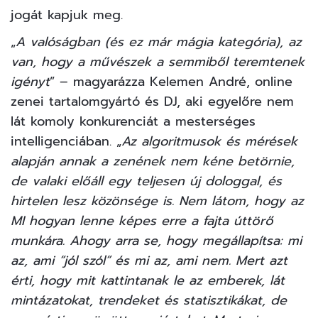
jogát kapjuk meg.
„
A valóságban (és ez már mágia kategória), az
van, hogy a művészek a semmiből teremtenek
igényt
” – magyarázza Kelemen André, online
zenei tartalomgyártó és DJ, aki egyelőre nem
lát komoly konkurenciát a mesterséges
intelligenciában. „
Az algoritmusok és mérések
alapján annak a zenének nem kéne betörnie,
de valaki előáll egy teljesen új dologgal, és
hirtelen lesz közönsége is. Nem látom, hogy az
MI hogyan lenne képes erre a fajta úttörő
munkára. Ahogy arra se, hogy megállapítsa: mi
az, ami “jól szól” és mi az, ami nem. Mert azt
érti, hogy mit kattintanak le az emberek, lát
mintázatokat, trendeket és statisztikákat, de