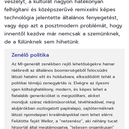
veszélyt, a kultúrát nagyon hatékonyan
felhígítani és középszerűvé remixelni képes
technológia jelentette általános fenyegetést,
vagy épp azt a posztmodern problémát, hogy
innentől kezdve már nemcsak a szemünknek,
de a fülünknek sem hihetünk.
Zenélő politika
Az MI-generált zenékben rejlő lehetőségekre hamar
ráébredt az általános boomerségéből felocsúdni
látszó hatalmi elit és holdudvara, elkezdődött tehát a
politikai témájú zenegyártás is. Elvégre az ilyesmi
igen költséghatékony, modern, és képes lehet a
fiatalabb generációkat is megszólítani, akiket
mondjuk száraz rádióműsorokkal, tévéhíradóval, meg
aluljárókban osztogatott papíralapú, sajtóterméknek
látszó nyomdaipari kreálmányokkal nem lehet elérni.
Felütötte fejét
Wellor
, a “netzenész”, aki néhány tucat
hírportál által megtámogatva, “teljesen organikusan”