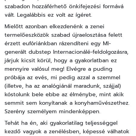
szabadon hozzáférhető önkifejezési formává
vált. Legalábbis ez volt az ígéret.
Mielőtt azonban elkezdenénk a zenei
termelőeszközök szabad újraelosztása felett
érzett eufóriánkban rázendíteni egy MI-
generált dubstep Internacionálé-feldolgozásra,
járjuk kicsit körül, hogy a gyakorlatban ez
mennyire valósul meg! Elvégre a puding
próbája az evés, mi pedig azzal a szemmel
(illetve, ha az analógiánál maradunk, szájjal)
kóstolunk bele ebbe az élménybe, mint akik
semmit sem konyítanak a konyhaművészethez.
Szerény személyem mindenképpen.
Tehát ha én, aki gyakorlatilag teljességgel
kezdő vagyok a zenélésben, képessé válhatok