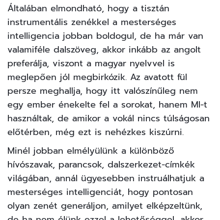
Általában elmondható, hogy a tisztán
instrumentális zenékkel a mesterséges
intelligencia jobban boldogul, de ha már van
valamiféle dalszöveg, akkor inkább az angolt
preferálja, viszont a magyar nyelvvel is
meglepően jól megbirkózik. Az avatott fül
persze meghallja, hogy itt valószínűleg nem
egy ember énekelte fel a sorokat, hanem MI-t
használtak, de amikor a vokál nincs túlságosan
előtérben, még ezt is nehézkes kiszúrni.
Minél jobban elmélyülünk a különböző
hívószavak, parancsok, dalszerkezet-címkék
világában, annál ügyesebben instruálhatjuk a
mesterséges intelligenciát, hogy pontosan
olyan zenét generáljon, amilyet elképzeltünk,
de ha nem élünk ezzel a lehetőséggel, akkor