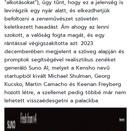
“alkotásokat”), úgy tűnt, hogy ez a jelenség is
levirágzik egy nyár alatt, és elkezdhetjük
befoltozni a zeneművészet szövetén
keletkezett hasadást. Ám ahogy az lenni
szokott, a valóság fogta magát, és egy
rántással végigszakította azt: 2023
decemberében megjelent a szöveg alapján és
promptok segítségével realisztikus zenéket
generáló
Suno AI
, melyet a Kensho nevű
startupból kivált Michael Shulman, Georg
Kucsko, Martin Camacho és Keenan Freyberg
hozott létre, a szellemet pedig többé már nem
lehetett visszaédesgetni a palackba.