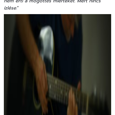
nem érti a mögöttes miérteket. Mert nincs
ízlése.
”