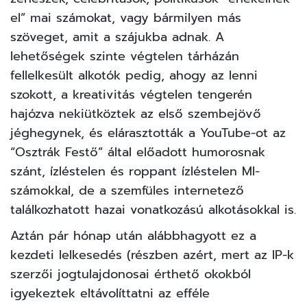
el” mai számokat, vagy bármilyen más
szöveget, amit a szájukba adnak. A
lehetőségek szinte végtelen tárházán
fellelkesült alkotók pedig, ahogy az lenni
szokott, a kreativitás végtelen tengerén
hajózva nekiütköztek az első szembejövő
jéghegynek, és elárasztották a YouTube-ot az
“Osztrák Festő” által előadott
humorosnak
szánt
,
ízléstelen
és
roppant ízléstelen
MI-
számokkal, de a szemfüles internetező
találkozhatott hazai vonatkozású
alkotás
okkal is.
Aztán pár hónap után alábbhagyott ez a
kezdeti lelkesedés (részben azért, mert az IP-k
szerzői jogtulajdonosai érthető okokból
igyekeztek eltávolíttatni az efféle