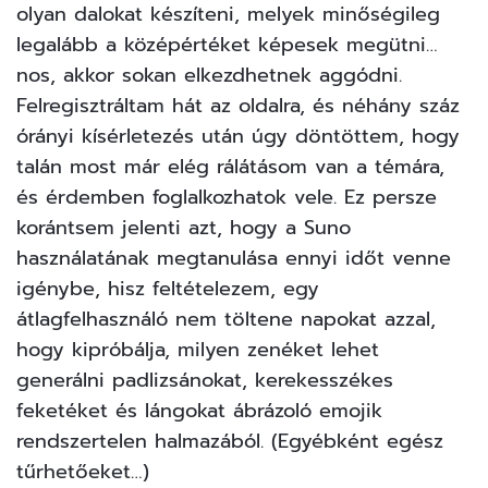
olyan dalokat készíteni, melyek minőségileg
legalább a középértéket képesek megütni…
nos, akkor sokan elkezdhetnek aggódni.
Felregisztráltam hát az oldalra, és néhány száz
órányi kísérletezés után úgy döntöttem, hogy
talán most már elég rálátásom van a témára,
és érdemben foglalkozhatok vele. Ez persze
korántsem jelenti azt, hogy a Suno
használatának megtanulása ennyi időt venne
igénybe, hisz feltételezem, egy
átlagfelhasználó nem töltene napokat azzal,
hogy kipróbálja, milyen zenéket lehet
generálni padlizsánokat, kerekesszékes
feketéket és lángokat ábrázoló emojik
rendszertelen halmazából. (Egyébként egész
tűrhetőeket…)