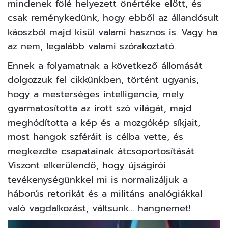
mindenek fölé helyezett önértéke előtt, és
csak reménykedünk, hogy ebből az állandósult
káoszból majd kisül valami hasznos is. Vagy ha
az nem, legalább valami
szórakoztató
.
Ennek a folyamatnak a következő állomását
dolgozzuk fel cikkünkben, történt ugyanis,
hogy a mesterséges intelligencia, mely
gyarmatosította az írott szó világát, majd
meghódította a kép és a mozgókép síkjait,
most hangok szféráit is célba vette, és
megkezdte csapatainak átcsoportosítását.
Viszont elkerülendő, hogy újságírói
tevékenységünkkel mi is normalizáljuk a
háborús retorikát és a militáns analógiákkal
való vagdalkozást, váltsunk… hangnemet!