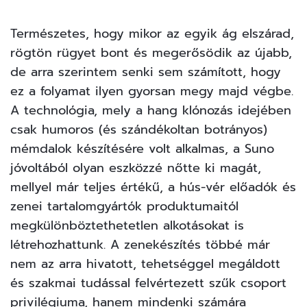
Természetes, hogy mikor az egyik ág elszárad,
rögtön rügyet bont és megerősödik az újabb,
de arra szerintem senki sem számított, hogy
ez a folyamat ilyen gyorsan megy majd végbe.
A technológia, mely a hang klónozás idejében
csak humoros (és szándékoltan botrányos)
mémdalok készítésére volt alkalmas, a Suno
jóvoltából olyan eszközzé nőtte ki magát,
mellyel már teljes értékű, a hús-vér előadók és
zenei tartalomgyártók produktumaitól
megkülönböztethetetlen alkotásokat is
létrehozhattunk. A zenekészítés többé már
nem az arra hivatott, tehetséggel megáldott
és szakmai tudással felvértezett szűk csoport
privilégiuma, hanem mindenki számára