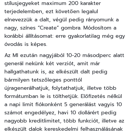
stílusjegyeket
maximum 200 karakter
terjedelemben, ezt követően legalul
elnevezzük a dalt, végül pedig rányomunk a
nagy, színes “Create” gombra. Módosítom a
korábbi állításomat: erre gyakorlatilag még egy
óvodás is képes.
Az MI ezután nagyjából 10-20 másodperc alatt
generál nekünk két verziót, amit már
hallgathatunk is, az elkészült dalt pedig
bármilyen tetszőleges ponttól
újragenerálhatjuk, folytathatjuk, illetve több
formátumban le is tölthetjük. Előfizetés nélkül
a napi limit fiókonként 5 generálást vagyis 10
számot engedélyez, havi 10 dollárért pedig
nagyobb kreditlimitet, több funkciót, illetve az
elkészült dalok kereskedelmi felhasználásának