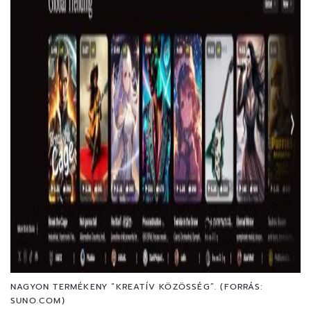
NAGYON TERMÉKENY “KREATÍV KÖZÖSSÉG”. (FORRÁS:
SUNO.COM)