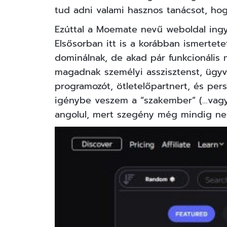
tud adni valami hasznos tanácsot, hog
Ezúttal a
Moemate
nevű weboldal ingy
Elsősorban itt is a korábban ismertet
dominálnak, de akad pár funkcionális m
magadnak személyi asszisztenst, ügyv
programozót, ötletelőpartnert, és per
igénybe veszem a “szakember” (…vagy
angolul, mert szegény még mindig ne