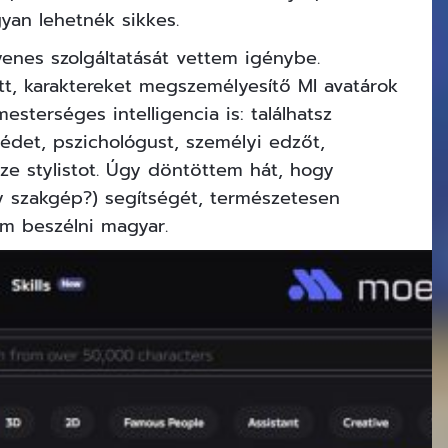
yan lehetnék sikkes.
enes szolgáltatását vettem igénybe.
ett, karaktereket megszemélyesítő MI avatárok
esterséges intelligencia is: találhatsz
édet, pszichológust, személyi edzőt,
sze stylistot. Úgy döntöttem hát, hogy
 szakgép?) segítségét, természetesen
m beszélni magyar.