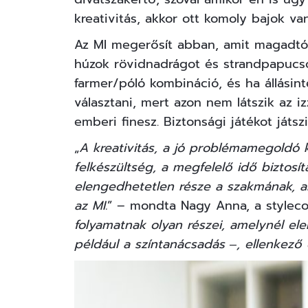
kreativitás, akkor ott komoly bajok va
Az MI megerősít abban, amit magadtól
húzok rövidnadrágot és strandpapucso
farmer/póló kombináció, és ha állásin
választani, mert azon nem látszik az i
emberi finesz. Biztonsági játékot játszi
„
A kreativitás, a jó problémamegoldó
felkészültség, a megfelelő idő biztosí
elengedhetetlen része a szakmának, a
az MI.
” – mondta Nagy Anna, a
stylec
folyamatnak olyan részei, amelynél el
például a színtanácsadás ‒, ellenkez