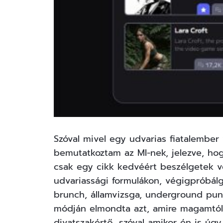
Szóval mivel egy udvarias fiatalember
bemutatkoztam az MI-nek, jelezve, ho
csak egy cikk kedvéért beszélgetek v
udvariassági formulákon, végigpróbál
brunch, államvizsga, underground pun
módján elmondta azt, amire magamtól 
divatszakértő, szóval amikor én is úgy