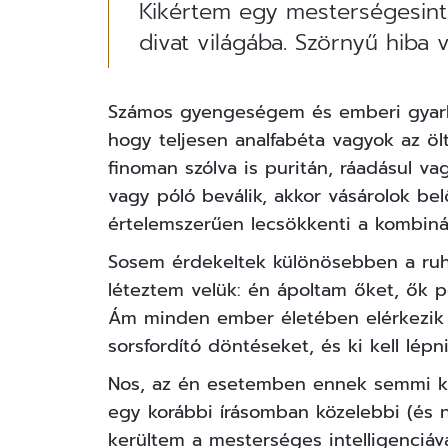
Kikértem egy mesterségesinte
divat világába. Szörnyű hiba v
Számos gyengeségem és emberi gyarl
hogy teljesen analfabéta vagyok az öl
finoman szólva is puritán, ráadásul v
vagy póló beválik, akkor vásárolok bel
értelemszerűen lecsökkenti a kombiná
Sosem érdekeltek különösebben a ruh
léteztem velük: én ápoltam őket, ők pe
Ám minden ember életében elérkezik 
sorsfordító döntéseket, és ki kell lépn
Nos, az én esetemben ennek semmi kö
egy korábbi
írásomban
közelebbi (és 
kerültem a mesterséges intelligenciáv