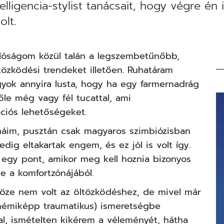
lligencia-stylist tanácsait, hogy végre én
olt.
óságom közül talán a legszembetűnőbb,
tözködési trendeket illetően. Ruhatáram
agyok annyira lusta, hogy ha egy farmernadrág
őle még vagy fél tucattal, ami
ciós lehetőségeket.
áim, pusztán csak magyaros szimbiózisban
dig eltakartak engem, és ez jól is volt így.
egy pont, amikor meg kell hoznia bizonyos
ie a komfortzónájából.
ze nem volt az öltözködéshez, de mivel már
némiképp traumatikus) ismeretségbe
al, ismételten kikérem a véleményét, hátha