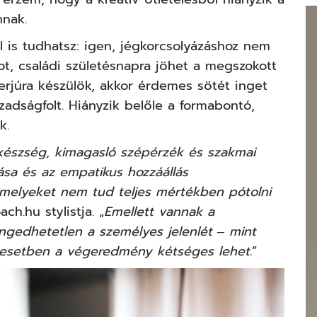
nnak.
 is tudhatsz: igen, jégkorcsolyázáshoz nem
t, családi születésnapra jöhet a megszokott
terjúra készülök, akkor érdemes sötét inget
zzadságfolt. Hiányzik belőle a formabontó,
k.
 készség, kimagasló szépérzék és szakmai
tása és az empatikus hozzáállás
melyeket nem tud teljes mértékben pótolni
oach.hu
stylistja. „
Emellett vannak a
engedhetetlen a személyes jelenlét ‒ mint
ő esetben a végeredmény kétséges lehet.
”