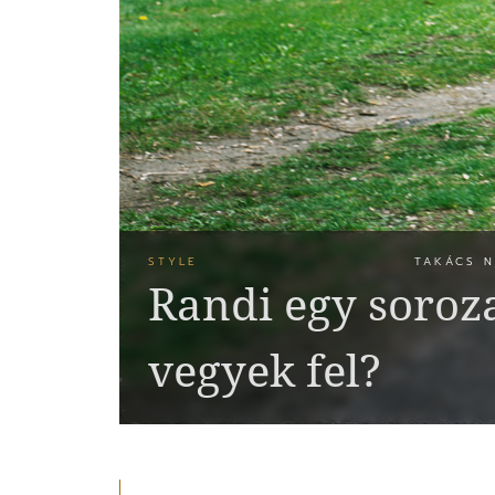
STYLE
TAKÁCS 
Randi egy soroza
vegyek fel?