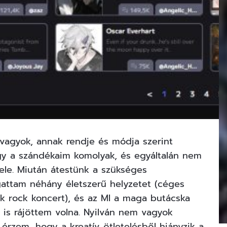
 vagyok, annak rendje és módja szerint
gy a szándékaim komolyak, és egyáltalán nem
ele. Miután átestünk a szükséges
gattam néhány életszerű helyzetet (céges
k rock koncert), és az MI a maga butácska
is rájöttem volna. Nyilván nem vagyok
 érzem, hogy a kreatív ötletelésből hiányzik a