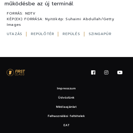
működésbe az új terminál.
FORRÁS:
NDTV
KÉP(EK) FORRÁSA:
Nyitókép: Suhaimi Abdullah/Getty
Images
UTAZÁS
REPÜLŐTÉR
REPÜLÉS
SZINGAPÚR
Impresszum
Üdvözlünk
Médiaajánlat
Felhasználási feltételek
EAT