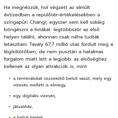
Ha megnézzük, hol végzett az elmúlt
évtizedben a repülőtér-értékelésekben a
szingapúri Changi, egyszer sem kell sokáig
böngészni a listákat: legtöbbször az első
helyen találni, ahonnan csak néha tudták
letaszítani. Tavaly 67,7 millió utas fordult meg a
légikikötőben, de nem pusztán a hatalmas
forgalom miatt lett a legjobb: az elsőséghez
kellenek az olyan attrakciók is, mint
a terminálokat összekötő belső vasút, mely egy
vízesés mellett is elmegy,
egy digitális vízesés,
játszóház,
a belső kertek.