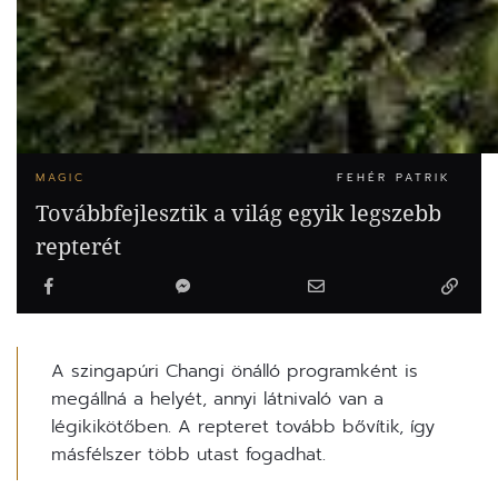
MAGIC
FEHÉR PATRIK
Továbbfejlesztik a világ egyik legszebb
repterét
A szingapúri Changi önálló programként is
megállná a helyét, annyi látnivaló van a
légikikötőben. A repteret tovább bővítik, így
másfélszer több utast fogadhat.