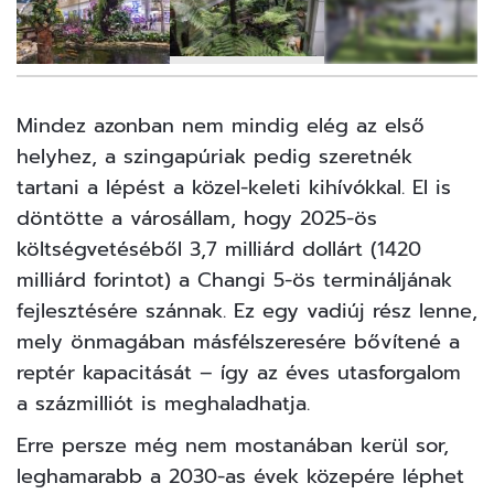
10
FOTÓ
Mindez azonban nem mindig elég az első
helyhez, a szingapúriak pedig szeretnék
tartani a lépést a közel-keleti kihívókkal. El is
döntötte a városállam, hogy 2025-ös
költségvetéséből 3,7 milliárd dollárt (1420
milliárd forintot) a Changi 5-ös termináljának
fejlesztésére szánnak. Ez egy vadiúj rész lenne,
mely önmagában másfélszeresére bővítené a
reptér kapacitását – így az éves utasforgalom
a százmilliót is meghaladhatja.
Erre persze még nem mostanában kerül sor,
leghamarabb a 2030-as évek közepére léphet