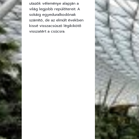
utazók véleménye alapján a
világ legjobb repülőtereit. A
sokáig egyeduralkodónak
számító, de az elmúlt években
kissé visszacsúszó légikikötő
visszatért a csúcsra.