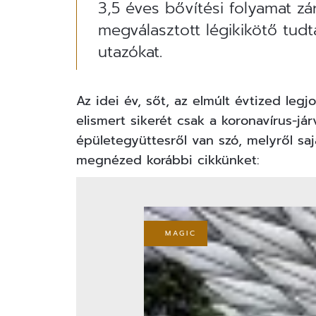
3,5 éves bővítési folyamat zá
megválasztott légikikötő tudt
utazókat.
Az idei év, sőt, az elmúlt évtized leg
elismert sikerét csak a koronavírus-já
épületegyüttesről van szó, melyről s
megnézed korábbi cikkünket:
MAGIC