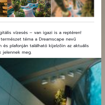
11
FOTÓ
tális vízesés – van igazi is a reptéren!
 A természet téma a Dreamscape nevű
 és plafonján található kijelzőin az aktuális
k jelennek meg.