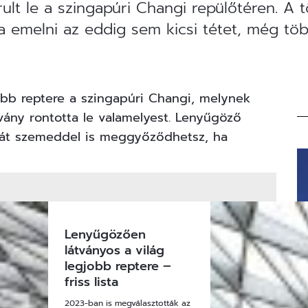
rult le a szingapúri Changi repülőtéren. A 
a emelni az eddig sem kicsi tétet, még töb
jobb reptere a szingapúri Changi, melynek
rvány rontotta le valamelyest. Lenyűgöző
aját szemeddel is meggyőződhetsz, ha
Lenyűgözően
látványos a világ
legjobb reptere –
friss lista
2023-ban is megválasztották az