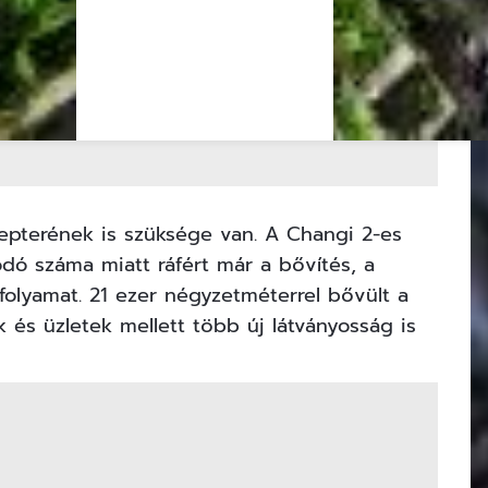
repterének is szüksége van. A Changi 2-es
dó száma miatt ráfért már a bővítés, a
olyamat. 21 ezer négyzetméterrel bővült a
k és üzletek mellett több új látványosság is