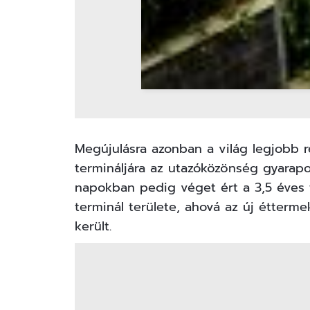
Megújulásra azonban a világ legjobb 
termináljára az utazóközönség gyarapo
napokban pedig véget ért a 3,5 éves f
terminál területe, ahová az új étterme
került.