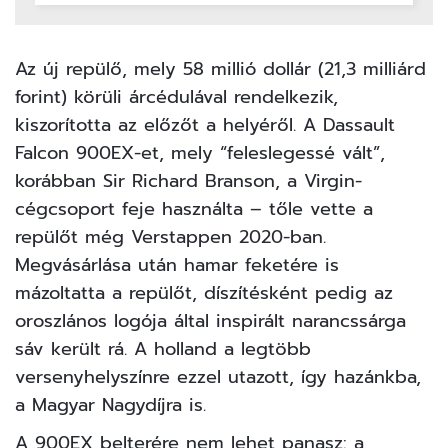
Az új repülő, mely 58 millió dollár (21,3 milliárd
forint) körüli árcédulával rendelkezik,
kiszorította az előzőt a helyéről. A Dassault
Falcon 900EX-et, mely “feleslegessé vált”,
korábban Sir Richard Branson, a Virgin-
cégcsoport feje használta – tőle vette a
repülőt még Verstappen 2020-ban.
Megvásárlása után hamar feketére is
mázoltatta a repülőt, díszítésként pedig az
oroszlános logója által inspirált narancssárga
sáv került rá. A holland a legtöbb
versenyhelyszínre ezzel utazott, így hazánkba,
a Magyar Nagydíjra is.
A 900EX belterére nem lehet panasz: a