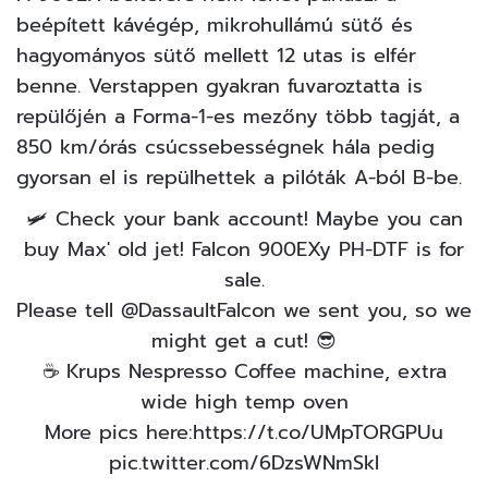
beépített kávégép, mikrohullámú sütő és
hagyományos sütő mellett 12 utas is elfér
benne. Verstappen gyakran fuvaroztatta is
repülőjén a Forma-1-es mezőny több tagját, a
850 km/órás csúcssebességnek hála pedig
gyorsan el is repülhettek a pilóták A-ból B-be.
🛩️ Check your bank account! Maybe you can
buy Max' old jet! Falcon 900EXy PH-DTF is for
sale.
Please tell
@DassaultFalcon
we sent you, so we
might get a cut! 😎
☕️ Krups Nespresso Coffee machine, extra
wide high temp oven
More pics here:
https://t.co/UMpTORGPUu
pic.twitter.com/6DzsWNmSkI