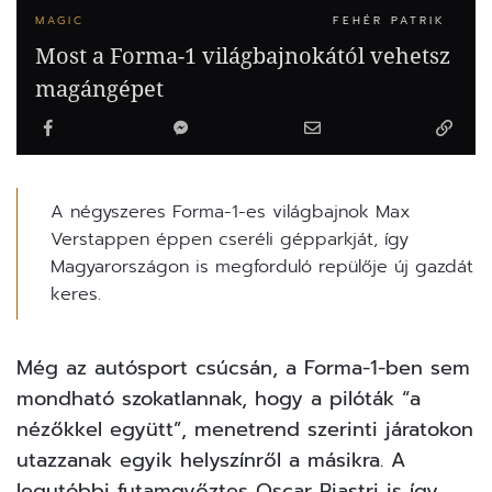
MAGIC
FEHÉR PATRIK
Most a Forma-1 világbajnokától vehetsz
magángépet
A négyszeres Forma-1-es világbajnok Max
Verstappen éppen cseréli gépparkját, így
Magyarországon is megforduló repülője új gazdát
keres.
Még az autósport csúcsán, a Forma-1-ben sem
mondható szokatlannak, hogy a pilóták “a
nézőkkel együtt”, menetrend szerinti járatokon
utazzanak egyik helyszínről a másikra. A
legutóbbi futamgyőztes Oscar Piastri is így