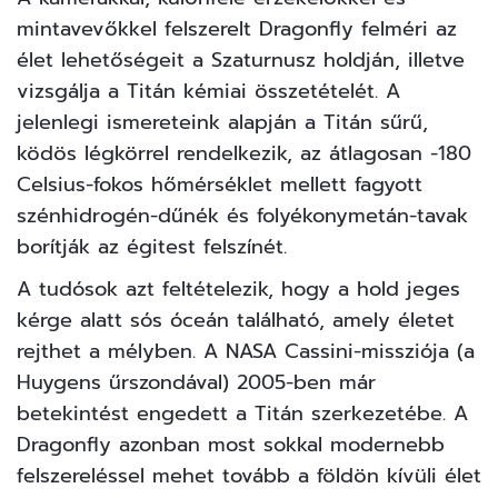
mintavevőkkel felszerelt Dragonfly felméri az
élet lehetőségeit a Szaturnusz holdján, illetve
vizsgálja a Titán kémiai összetételét. A
jelenlegi ismereteink alapján a Titán sűrű,
ködös légkörrel rendelkezik, az átlagosan -180
Celsius-fokos hőmérséklet mellett fagyott
szénhidrogén-dűnék és folyékonymetán-tavak
borítják az égitest felszínét.
A tudósok azt feltételezik, hogy a hold jeges
kérge alatt sós óceán található, amely életet
rejthet a mélyben. A NASA Cassini-missziója (a
Huygens űrszondával) 2005-ben már
betekintést engedett a Titán szerkezetébe. A
Dragonfly azonban most sokkal modernebb
felszereléssel mehet tovább a
földön kívüli élet