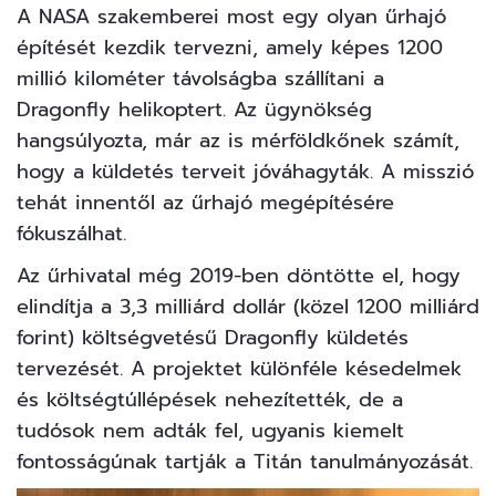
A NASA szakemberei most egy olyan űrhajó
építését kezdik tervezni, amely képes 1200
millió kilométer távolságba szállítani a
Dragonfly helikoptert. Az ügynökség
hangsúlyozta, már az is mérföldkőnek számít,
hogy a küldetés terveit jóváhagyták. A misszió
tehát innentől az űrhajó megépítésére
fókuszálhat.
Az űrhivatal még 2019-ben döntötte el, hogy
elindítja a 3,3 milliárd dollár (közel 1200 milliárd
forint) költségvetésű Dragonfly küldetés
tervezését. A projektet különféle késedelmek
és költségtúllépések nehezítették, de a
tudósok nem adták fel, ugyanis kiemelt
fontosságúnak tartják a Titán tanulmányozását.