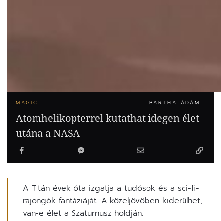
MAGIC
BARTHA ÁDÁM
Atomhelikopterrel kutathat idegen élet
utána a NASA
A Titán évek óta izgatja a tudósok és a sci-fi-
rajongók fantáziáját. A közeljövőben kiderülhet,
van-e élet a Szaturnusz holdján.