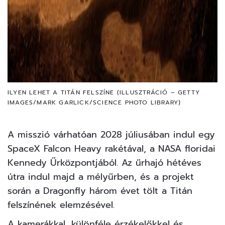
ILYEN LEHET A TITÁN FELSZÍNE (ILLUSZTRÁCIÓ – GETTY
IMAGES/MARK GARLICK/SCIENCE PHOTO LIBRARY)
A misszió várhatóan 2028 júliusában indul egy
SpaceX Falcon Heavy rakétával, a NASA floridai
Kennedy Űrközpontjából. Az űrhajó hétéves
útra indul majd a mélyűrben, és a projekt
során a Dragonfly három évet tölt a Titán
felszínének elemzésével.
A kamerákkal, különféle érzékelőkkel és