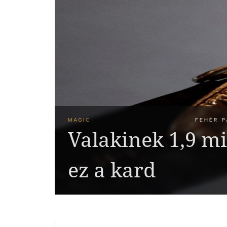
MAGIC
FEHÉR P
Valakinek 1,9 mil
ez a kard