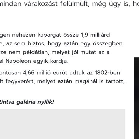
minden várakozást felülmúlt, még úgy is, 
gen nehezen kapargat össze 1,9 milliárd
ze, az sem biztos, hogy aztán egy összegben
sze nem példátlan, melyet jól mutat az a
 el
Napóleon
egyik kardja.
ontosan 4,66 millió eurót adtak az 1802-ben
 fegyverért, melyet aztán magánál is tartott,
intva galéria nyílik!