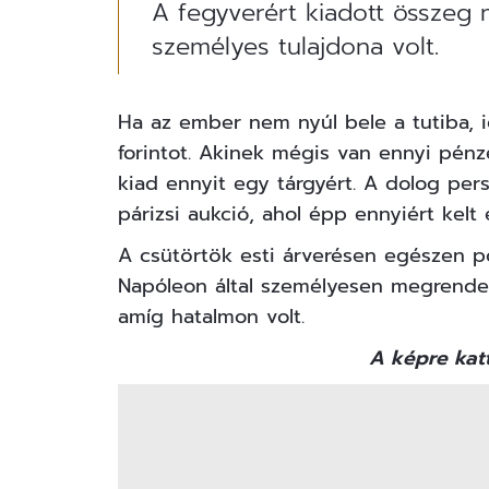
A fegyverért kiadott összeg 
személyes tulajdona volt.
Ha az ember nem nyúl bele a tutiba, i
forintot. Akinek mégis van ennyi pén
kiad ennyit egy tárgyért. A dolog per
párizsi aukció, ahol épp ennyiért kelt
A csütörtök esti árverésen egészen p
Napóleon által személyesen megrendelt
amíg hatalmon volt.
A képre katt