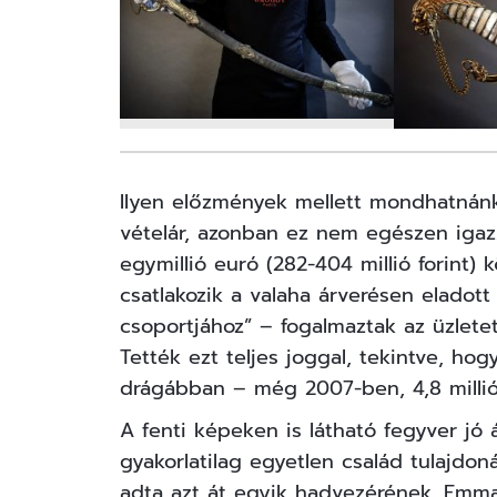
Ilyen előzmények mellett mondhatnán
vételár, azonban ez nem egészen igaz
egymillió euró (282-404 millió forint) k
csatlakozik a valaha árverésen eladot
csoportjához” – fogalmaztak az üzletet
Tették ezt teljes joggal, tekintve, ho
drágábban – még 2007-ben, 4,8 millió
A fenti képeken is látható fegyver jó
gyakorlatilag egyetlen család tulajdon
adta azt át egyik hadvezérének, Emma