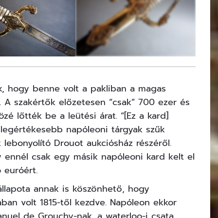
4
FOTÓ
k, hogy benne volt a pakliban a magas
. A szakértők előzetesen “csak” 700 ezer és
özé lőtték be a leütési árat. “[Ez a kard]
t legértékesebb napóleoni tárgyak szűk
 lebonyolító Drouot aukciósház részéről.
gy ennél csak egy másik napóleoni kard kelt el
 euróért.
 állapota annak is köszönhető, hogy
ában volt 1815-től kezdve. Napóleon ekkor
nuel de Grouchy-nak, a waterloo-i csata