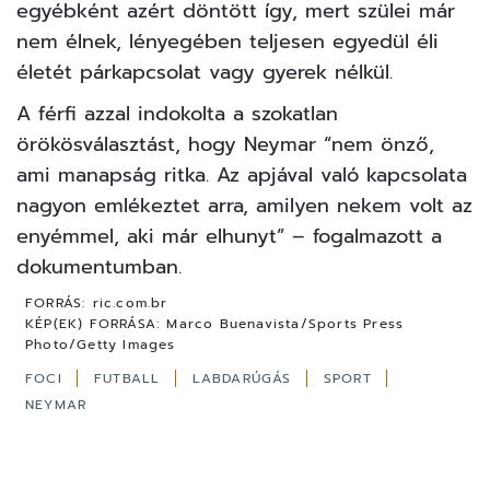
egyébként azért döntött így, mert szülei már
nem élnek, lényegében teljesen egyedül éli
életét párkapcsolat vagy gyerek nélkül.
A férfi azzal indokolta a szokatlan
örökösválasztást, hogy Neymar “nem önző,
ami manapság ritka.
Az apjával való kapcsolata
nagyon emlékeztet arra, amilyen nekem volt az
enyémmel, aki már elhunyt
” – fogalmazott a
dokumentumban.
FORRÁS:
ric.com.br
KÉP(EK) FORRÁSA:
Marco Buenavista/Sports Press
Photo/Getty Images
FOCI
FUTBALL
LABDARÚGÁS
SPORT
NEYMAR