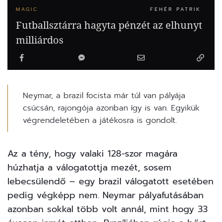
MAGIC
FEHÉR PATRIK
Futballsztárra hagyta pénzét az elhunyt
milliárdos
Neymar, a brazil focista már túl van pályája
csúcsán, rajongója azonban így is van. Egyikük
végrendeletében a játékosra is gondolt.
Az a tény, hogy valaki 128-szor magára
húzhatja a válogatottja mezét, sosem
lebecsülendő – egy brazil válogatott esetében
pedig végképp nem.
Neymar
pályafutásában
azonban sokkal több volt annál, mint hogy 33