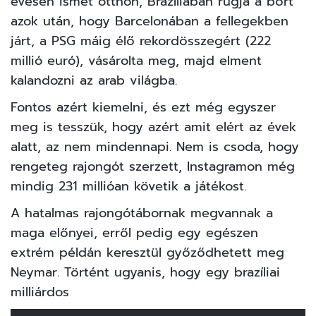
évesen
ismét otthon, Brazíliában rúgja a bőrt
azok után, hogy Barcelonában a fellegekben
járt, a PSG máig élő rekordösszegért (222
millió euró), vásárolta meg, majd elment
kalandozni az arab világba.
Fontos azért kiemelni, és ezt még egyszer
meg is tesszük, hogy azért amit elért az évek
alatt, az nem mindennapi. Nem is csoda, hogy
rengeteg rajongót szerzett, Instagramon még
mindig 231 millióan követik a játékost.
A hatalmas rajongótábornak megvannak a
maga előnyei, erről pedig egy egészen
extrém példán keresztül győződhetett meg
Neymar. Történt ugyanis, hogy egy brazíliai
milliárdos