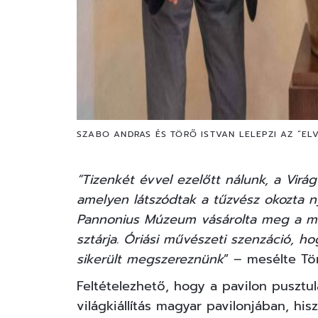
SZABO ANDRAS ÉS TÖRŐ ISTVAN LELEPZI AZ “EL
“Tizenkét évvel ezelőtt nálunk, a Virág 
amelyen látszódtak a tűzvész okozta n
Pannonius Múzeum vásárolta meg a műtá
sztárja. Óriási művészeti szenzáció, h
sikerült megszereznünk
” – mesélte Tör
Feltételezhető, hogy a pavilon pusztulá
világkiállítás magyar pavilonjában, h