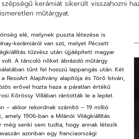
s szépségű kerámiát sikerült visszahozni h
 ismeretlen műtárgyat.
önség elé, melynek puszta létezése is
lnay-kerámiáról van szó, melyet Pécsett
ágkiállítás tűzvész után újjáépített magyar
 volt. A táncoló nőket ábrázoló műtárgy
álatában tűnt fel hosszú lappangás után. Két
 ResoArt Alapítvány alapítója és Törő István,
özös erővel hozta haza a páratlan értékű
si Kőrössy Villában rántották le a leplet.
án – akkor rekordnak számító – 19 millió
, amely 1906-ban a Milánói Világkiállítás
or még senki sem tudta, hogy annak létezik
tavaszán azonban egy franciaországi