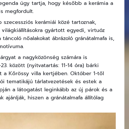
legenda úgy tartja, hogy később a kerámia a
s megfordult.
 szecessziós kerámiái közé tartoznak,
ilágkiállításokra gyártott egyedi, virtuóz
a táncoló nőalakokat ábrázoló gránátalmafa is,
motívuma.
tárgyat a nagyközönség számára is
3. között (nyitvatartás: 11-14 óra) bárki
et a
Kőrössy villa
kertjében. Október 1-től
ói tematikájú tárlatvezetések és estek a
pján a látogatást leginkább az új párok és a
ajánlják, hiszen a gránátalmafa állítólag