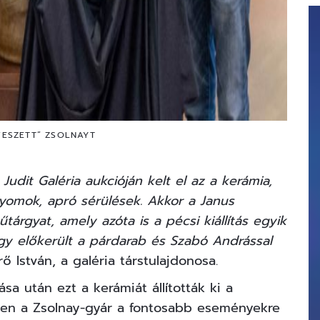
VESZETT” ZSOLNAYT
Judit Galéria aukcióján kelt el az a kerámia,
yomok, apró sérülések. Akkor a Janus
rgyat, amely azóta is a pécsi kiállítás egyik
ogy előkerült a párdarab és Szabó Andrással
ő István, a galéria társtulajdonosa.
sa után ezt a kerámiát állították ki a
iszen a Zsolnay-gyár a fontosabb eseményekre