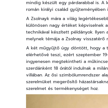
mindig készült egy párdarabbal is. A 
román királyi család gyűjteményében i
A Zsolnayk mára a világ legértékesebb
különösen nagy értéket képviselnek a v
technikával készített példányok. Ilyen 
melynek témája a Zsolnay visszatérő 
A két műgyűjtő úgy döntött, hogy a 
elérhetővé teszi, ezért szeptember 19-2
ingyenesen megtekintheti a műkincs
szerdánként 18 órától indulnak a milán
villában. Az ősi szimbólumrendszer ala
szerelmüket megerősítő házastársaknak 
szerelmet és termékenységet hoz.