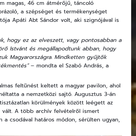
cm magas, 46 cm átmérőjű, táncoló
ábrázoló, a szépséget és termékenységet
tója Apáti Abt Sándor volt, aki szignójával is
tuk, hogy ez az elveszett, vagy pontosabban a
Törő Istvánt és megállapodtunk abban, hogy
zuk Magyarországra. Mindketten gyűjtők
tékmentés”
– mondta el Szabó András, a
almas feltűnést keltett a magyar pavilon, ahol
éltatta a nemzetközi sajtó. Augusztus 3-án
isztázatlan körülmények között leégett az
vált. A több archív felvételről ismert
n a csodával határos módon, sérülten ugyan,