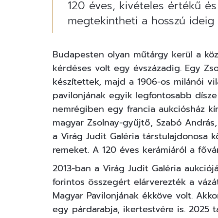
120 éves, kivételes értékű é
megtekintheti a hosszú ideig
Budapesten olyan műtárgy kerül a köz
kérdéses volt egy évszázadig. Egy Zso
készítettek, majd a 1906-os milánói vil
pavilonjának egyik legfontosabb dísze
nemrégiben egy francia aukciósház kín
magyar Zsolnay-gyűjtő, Szabó András, a
a
Virág Judit Galéria
társtulajdonosa k
remeket. A 120 éves kerámiáról a főváro
2013-ban a Virág Judit Galéria aukciój
forintos összegért elárverezték a vázát
Magyar Pavilonjának ékköve volt. Akk
egy párdarabja, ikertestvére is. 2025 