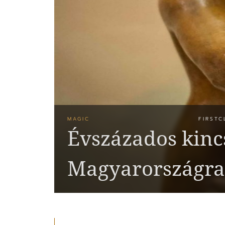
MAGIC
FIRSTC
Évszázados kincs
Magyarországra