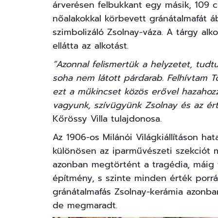
árverésen felbukkant egy másik, 109 
nőalakokkal körbevett gránátalmafát 
szimbolizáló Zsolnay-váza. A tárgy alko
ellátta az alkotást.
“Azonnal felismertük a helyzetet, tud
soha nem látott párdarab. Felhívtam 
ezt a műkincset közös erővel hazahoz
vagyunk, szívügyünk Zsolnay és az ér
Kőrössy Villa tulajdonosa.
Az 1906-os Milánói Világkiállításon hat
különösen az iparművészeti szekciót m
azonban megtörtént a tragédia, máig t
építmény, s szinte minden érték porrá 
gránátalmafás Zsolnay-kerámia azonba
de megmaradt.