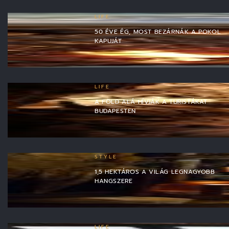
LIFE
50 ÉVE ÉG, MOST BEZÁRNÁK A POKOL
KAPUJÁT
LIFE
A FÖLD ALÁ HÍVJÁK A TURISTÁKAT
BUDAPESTEN
STYLE
1,5 HEKTÁROS A VILÁG LEGNAGYOBB
HANGSZERE
LIFE