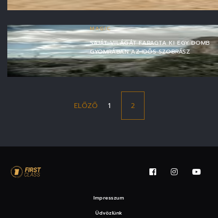
MAGIC
SAJÁT VILÁGÁT FARAGTA KI EGY DOMB
GYOMRÁBAN AZ IDŐS SZOBRÁSZ
ELŐZŐ
1
2
Impresszum
Üdvözlünk