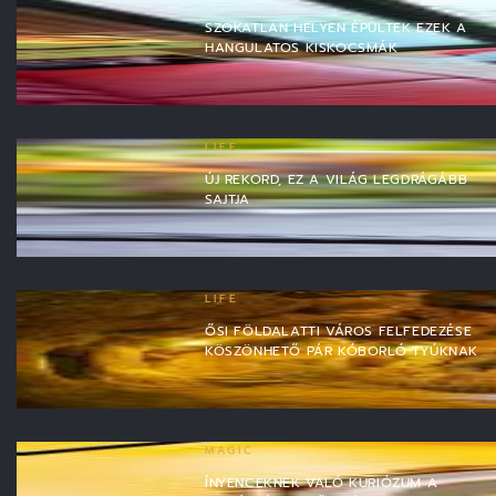
SZOKATLAN HELYEN ÉPÜLTEK EZEK A
HANGULATOS KISKOCSMÁK
LIFE
ÚJ REKORD, EZ A VILÁG LEGDRÁGÁBB
SAJTJA
LIFE
ŐSI FÖLDALATTI VÁROS FELFEDEZÉSE
KÖSZÖNHETŐ PÁR KÓBORLÓ TYÚKNAK
MAGIC
ÍNYENCEKNEK VALÓ KURIÓZUM A