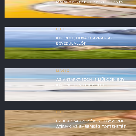
MADÁRFÉSZEKBŐL KÉSZÜLT LEVES
LIFE
KIDERÜLT, HOVÁ UTAZNAK AZ
EGYEDÜLÁLLÓK
MAGIC
AZ ANTARKTISZON IS MŰKÖDIK EGY
KÜLÖNLEGES LUXUSHOTEL
LIFE
EZEK AZ 54 EZER ÉVES FEGYVEREK
ÁTÍRJÁK AZ EMBERISÉG TÖRTÉNETÉT