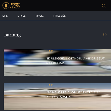
LIFE
STYLE
MAGIC
HÍRLEVÉL
LIFE
NE ÜLDÖGÉLJ OTTHON, AMIKOR BEÜT
A FÉRFIBAJ!
LIFE
ÍGY MEHETSZ ÁLOMUTAZÁSRA EGY
REPJEGY ÁRÁÉRT