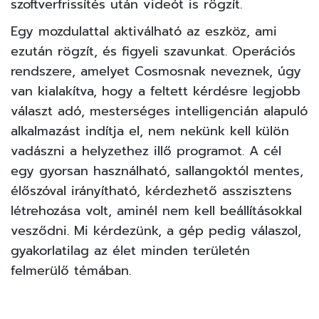
szoftverfrissítés után videót is rögzít.
Egy mozdulattal aktiválható az eszköz, ami
ezután rögzít, és figyeli szavunkat. Operációs
rendszere, amelyet Cosmosnak neveznek, úgy
van kialakítva, hogy a feltett kérdésre legjobb
választ adó, mesterséges intelligencián alapuló
alkalmazást indítja el, nem nekünk kell külön
vadászni a helyzethez illő programot. A cél
egy gyorsan használható, sallangoktól mentes,
élőszóval irányítható, kérdezhető asszisztens
létrehozása volt, aminél nem kell beállításokkal
vesződni. Mi kérdezünk, a gép pedig válaszol,
gyakorlatilag az élet minden területén
felmerülő témában.