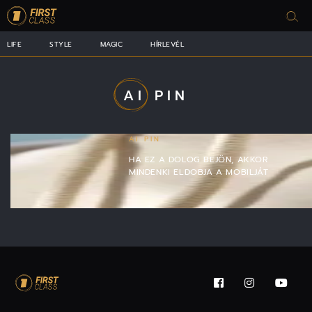
LIFE
STYLE
MAGIC
HÍRLEVÉL
AI PIN
AI PIN
HA EZ A DOLOG BEJÖN, AKKOR
MINDENKI ELDOBJA A MOBILJÁT