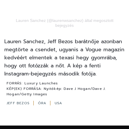
Lauren Sanchez (@laurenwsanchez) által megosztott
bejegyzés
Lauren Sanchez, Jeff Bezos barátnője azonban
megtörte a csendet, ugyanis a Vogue magazin
kedvéért elmentek a texasi hegy gyomrába,
hogy ott fotózzák a nőt. A kép a fenti
Instagram-bejegyzés második fotója.
FORRÁS:
Luxury Launches
KÉP(EK) FORRÁSA:
Nyitókép: Dave J Hogan/Dave J.
Hogan/Getty Images
JEFF BEZOS
ÓRA
USA