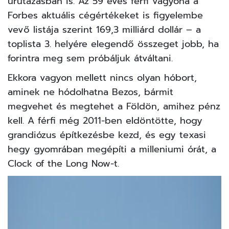
űrutazásban is. Az 59 éves férfi vagyona a
Forbes aktuális cégértékeket is figyelembe
vevő listája szerint 169,3 milliárd dollár – a
toplista 3. helyére elegendő összeget jobb, ha
forintra meg sem próbáljuk átváltani.
Ekkora vagyon mellett nincs olyan hóbort,
aminek ne hódolhatna Bezos, bármit
megvehet és megtehet a Földön, amihez pénz
kell. A férfi még 2011-ben eldöntötte, hogy
grandiózus építkezésbe kezd, és egy texasi
hegy gyomrában megépíti a milleniumi órát, a
Clock of the Long Now-t.