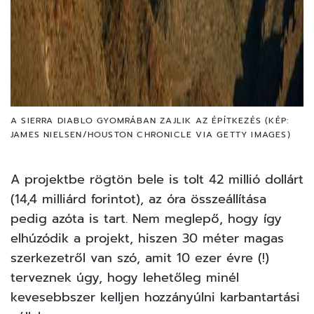
A SIERRA DIABLO GYOMRÁBAN ZAJLIK AZ ÉPÍTKEZÉS (KÉP:
JAMES NIELSEN/HOUSTON CHRONICLE VIA GETTY IMAGES)
A projektbe rögtön bele is tolt 42 millió dollárt
(14,4 milliárd forintot), az óra összeállítása
pedig azóta is tart. Nem meglepő, hogy így
elhúzódik a projekt, hiszen 30 méter magas
szerkezetről van szó, amit 10 ezer évre (!)
terveznek úgy, hogy lehetőleg minél
kevesebbszer kelljen hozzányúlni karbantartási