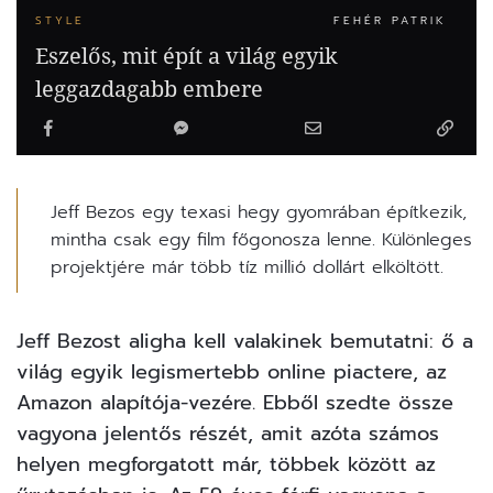
STYLE
FEHÉR PATRIK
Eszelős, mit épít a világ egyik
leggazdagabb embere
Jeff Bezos egy texasi hegy gyomrában építkezik,
mintha csak egy film főgonosza lenne. Különleges
projektjére már több tíz millió dollárt elköltött.
Jeff Bezost aligha kell valakinek bemutatni: ő a
világ egyik legismertebb online piactere, az
Amazon alapítója-vezére. Ebből szedte össze
vagyona jelentős részét, amit azóta számos
helyen megforgatott már, többek között az