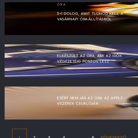
ÓRA
5+1 DOLOG, AMIT TUDNOD KELL A
VASÁRNAPI ÓRAÁLLÍTÁSRÓL
ÓRA
ELKÉSZÜLT AZ ÓRA, AMI AZ IDŐK
VÉGEZETÉIG PONTOS LESZ
APPLE
EZÉRT NEM JÁR AZ ÓRA AZ APPLE-
VEZÉREK CSUKLÓJÁN
1
2
3
4
…
6
KÖVETKEZŐ