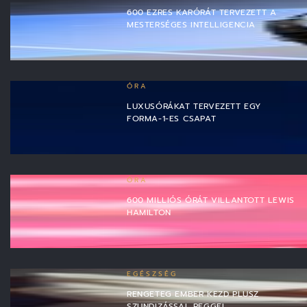
600 EZRES KARÓRÁT TERVEZETT A
MESTERSÉGES INTELLIGENCIA
ÓRA
LUXUSÓRÁKAT TERVEZETT EGY
FORMA-1-ES CSAPAT
ÓRA
600 MILLIÓS ÓRÁT VILLANTOTT LEWIS
HAMILTON
EGÉSZSÉG
RENGETEG EMBER KEZD PLUSZ
SZUNDIZÁSSAL REGGEL