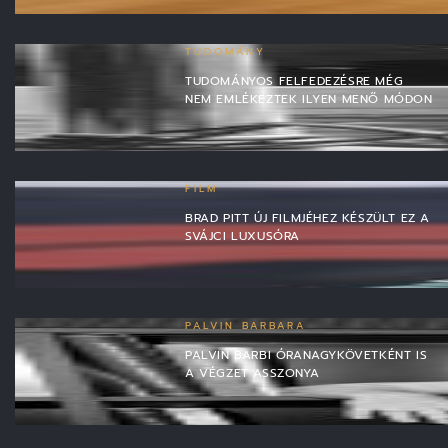
TUDOMÁNY
TUDOMÁNYOS FELFEDEZÉSRE MÉG
NEM EMLÉKEZTEK ILYEN MENŐ MÓDON
FILM
BRAD PITT ÚJ FILMJÉHEZ KÉSZÜLT EZ A
SVÁJCI LUXUSÓRA
PALVIN BARBARA
PALVIN BARBI ÓRANAGYKÖVETKÉNT IS
A VÉGZET ASSZONYA