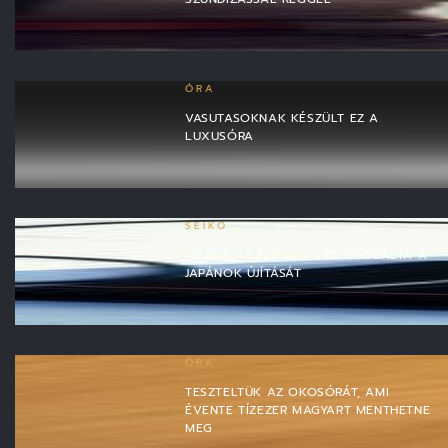
ÓRA
VASUTASOKNAK KÉSZÜLT EZ A
LUXUSÓRA
SEIKO
40 ÉVE AZ EGÉSZ VILÁG CSODÁLTA A
JAPÁNOK ÚJÍTÁSÁT
ÓRA
TESZTELTÜK AZ OKOSÓRÁT, AMI
ÉVENTE TÍZEZER MAGYART MENTHETNE
MEG