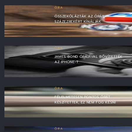
ÓRA
ÖSSZEKÓLÁZTÁK AZ ÓRÁT,
SZÁZEZREKÉRT KÍNÁLJÁK
ÓRA
JAMES BOND ÓRÁJÁVAL BŐVÍTETTÉK
AZ IPHONE-T
ÓRA
FÉLELMETESEN PONTOS ÓRÁT
KÉSZÍTETTEK, EZ NEM FOG KÉSNI
ÓRA