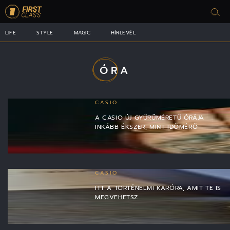
LIFE
STYLE
MAGIC
HÍRLEVÉL
ÓRA
CASIO
A CASIO ÚJ GYŰRŰMÉRETŰ ÓRÁJA
INKÁBB ÉKSZER, MINT IDŐMÉRŐ
CASIO
ITT A TÖRTÉNELMI KARÓRA, AMIT TE IS
MEGVEHETSZ