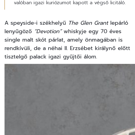
valóban igazi kuriózumot kapott a végső licitáló.
A speyside-i székhelyű
The Glen Grant
lepárló
lenyűgöző
“Devotion”
whiskyje egy 70 éves
single malt skót párlat, amely önmagában is
rendkívüli, de a néhai II. Erzsébet királynő előtt
tisztelgő palack igazi gyűjtői álom.