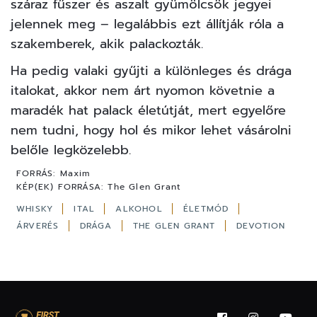
száraz fűszer és aszalt gyümölcsök jegyei
jelennek meg – legalábbis ezt állítják róla a
szakemberek, akik palackozták.
Ha pedig valaki gyűjti a különleges és drága
italokat, akkor nem árt nyomon követnie a
maradék hat palack életútját, mert egyelőre
nem tudni, hogy hol és mikor lehet vásárolni
belőle legközelebb.
FORRÁS:
Maxim
KÉP(EK) FORRÁSA:
The Glen Grant
WHISKY
ITAL
ALKOHOL
ÉLETMÓD
ÁRVERÉS
DRÁGA
THE GLEN GRANT
DEVOTION