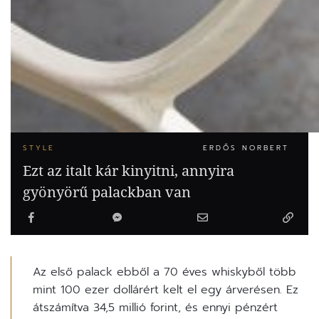
STYLE
ERDŐS NORBERT
Ezt az italt kár kinyitni, annyira
gyönyörű palackban van
Az első palack ebből a 70 éves whiskyből több
mint 100 ezer dollárért kelt el egy árverésen. Ez
átszámítva 34,5 millió forint, és ennyi pénzért