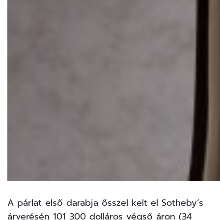
A párlat első darabja ősszel kelt el Sotheby’s
árverésén 101 300 dolláros végső áron (34