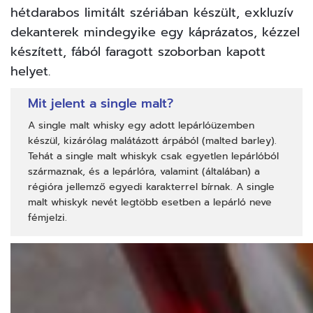
hétdarabos limitált szériában készült, exkluzív
dekanterek mindegyike egy káprázatos, kézzel
készített, fából faragott szoborban kapott
helyet.
Mit jelent a single malt?
A single malt whisky egy adott lepárlóüzemben
készül, kizárólag malátázott árpából (malted barley).
Tehát a single malt whiskyk csak egyetlen lepárlóból
származnak, és a lepárlóra, valamint (általában) a
régióra jellemző egyedi karakterrel bírnak. A single
malt whiskyk nevét legtöbb esetben a lepárló neve
fémjelzi.