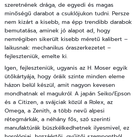
szeretnének drága, de egyedi és magas
minőségű darabot a csuklójukon tudni. Persze
nem kizárt a kisebb, ma épp trendibb darabok
bemutatása, aminek jó alapot ad, hogy
nemrégiben sikerült kisebb méretű kalibert –
laikusnak: mechanikus óraszerkezetet –
fejleszteniük, emelte ki.
Igen, fejleszteniük, ugyanis az H. Moser egyik
ütőkártyája, hogy óráik szinte minden eleme
házon belül készül, amit nagyon kevesen
mondhatnak el magukról. A japán Seiko/Epson
és a Citizen, a svájciak közül a Rolex, az
Omega, a Zenith, a több nevű alpesi
rétegmárkák, a néhány fős, szó szerinti
manufaktúrák büszkélkedhetnek ilyesmivel, ez
horológiai, hozzáértői, gyűjtői szempontból