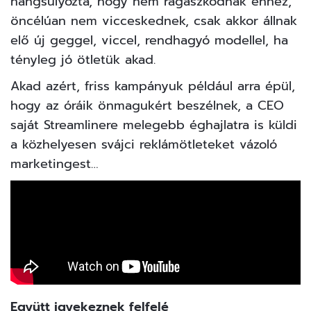
hangsúlyozta, hogy nem ragaszkodnak ehhez,
öncélúan nem vicceskednek, csak akkor állnak
elő új geggel, viccel, rendhagyó modellel, ha
tényleg jó ötletük akad.
Akad azért, friss kampányuk például arra épül,
hogy az óráik önmagukért beszélnek, a CEO
saját Streamlinere melegebb éghajlatra is küldi
a közhelyesen svájci reklámötleteket vázoló
marketingest…
Együtt igyekeznek felfelé