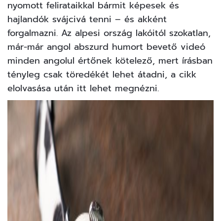
nyomott felirataikkal bármit képesek és
hajlandók svájcivá tenni – és akként
forgalmazni. Az alpesi ország lakóitól szokatlan,
már-már angol abszurd humort bevető videó
minden angolul értőnek kötelező, mert írásban
tényleg csak töredékét lehet átadni, a cikk
elolvasása után
itt lehet megnézni
.