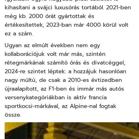
kihasítani a svájci
luxusórás
tortából. 2021-ben
még kb. 2000 órát gyártottak és
értékesítettek, 2023-ban már 4000 körül volt
ez a szám.
Ugyan az elmúlt években nem egy
kollaborációjuk volt már más, szintén
rétegmárkának számító órás és divatcéggel,
2024-re szintet léptek: a hozzájuk hasonlóan
nagy múltú, de csak a 2010-es évtizedben
újraalapított, az F1-ben és immár más autós
versenykategóriákban is aktív francia
sportkocsi-márkával, az Alpine-nal fogtak
össze.