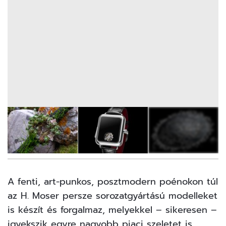
8
FOTÓ
A fenti, art-punkos, posztmodern poénokon túl
az H. Moser persze sorozatgyártású modelleket
is készít és forgalmaz, melyekkel – sikeresen –
igyekszik egyre nagyobb piaci szeletet is