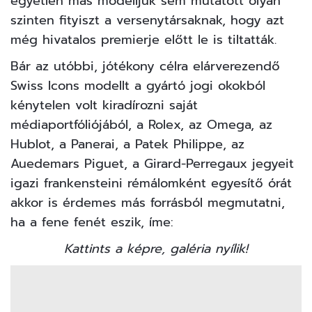
egyetlen más modelljük sem mutatott olyan
szinten fityiszt a versenytársaknak, hogy azt
még hivatalos premierje előtt le is tiltatták.
Bár az utóbbi, jótékony célra elárverezendő
Swiss Icons modellt a gyártó jogi okokból
kénytelen volt kiradírozni saját
médiaportfóliójából, a Rolex, az Omega, az
Hublot, a Panerai, a Patek Philippe, az
Auedemars Piguet, a Girard-Perregaux jegyeit
igazi frankensteini rémálomként egyesítő órát
akkor is érdemes más forrásból megmutatni,
ha a fene fenét eszik, íme:
Kattints a képre, galéria nyílik!