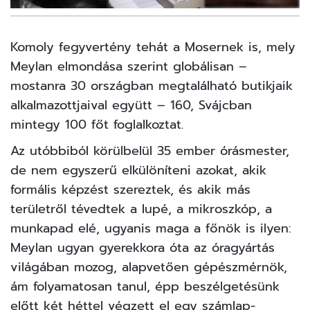
21
FOTÓ
Komoly fegyvertény tehát a Mosernek is, mely
Meylan elmondása szerint globálisan –
mostanra 30 országban megtalálható butikjaik
alkalmazottjaival együtt – 160, Svájcban
mintegy 100 főt foglalkoztat.
Az utóbbiból körülbelül 35 ember órásmester,
de nem egyszerű elkülöníteni azokat, akik
formális képzést szereztek, és akik más
területről tévedtek a lupé, a mikroszkóp, a
munkapad elé, ugyanis maga a főnök is ilyen:
Meylan ugyan gyerekkora óta az óragyártás
világában mozog, alapvetően gépészmérnök,
ám folyamatosan tanul, épp beszélgetésünk
előtt két héttel végzett el egy számlap-