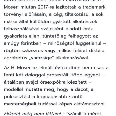
Moser: miután 2017-re lazítottak a trademark
törvényi előírásain, a cég, tiltakozásul a sok
márka által külföldön gyártott alkatrészek
felhasználásával svájciként eladott órák
gyakorlata ellen, tüntetőleg felhagyott az
amúgy forintban – minőségtől függetlenül –
rögtön százezres vagy milliós felárat diktáló
apróbetűs „varázsige” alkalmazásával.
Az H. Moser az elmúlt évtizedben nem csak a
fenti két dologgal protestált: több egyedi –
általában svájci óraexpókra készített –
modellel mutatta meg, hogy a dacot, a
pukkasztást a legmagasabb szintű
mesterségbeli tudással képes alátámasztani.
Ekkorát még nem láttam!
– Számít a méret.