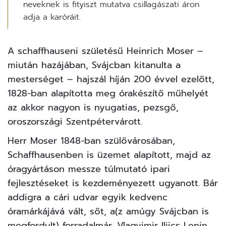
neveknek is fityiszt mutatva csillagászati áron
adja a karóráit.
A schaffhauseni születésű Heinrich Moser –
miután hazájában, Svájcban kitanulta a
mesterséget – hajszál híján 200 évvel ezelőtt,
1828-ban alapította meg órakészítő műhelyét
az akkor nagyon is nyugatias, pezsgő,
oroszországi Szentpétervárott.
Herr Moser 1848-ban szülővárosában,
Schaffhausenben is üzemet alapított, majd az
óragyártáson messze túlmutató ipari
fejlesztéseket is kezdeményezett ugyanott. Bár
addigra a cári udvar egyik kedvenc
óramárkájává vált, sőt, a(z amúgy Svájcban is
megfordult) forradalmár, Vlagyimir Iljics Lenin