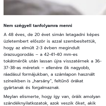
Nem szégyell tanfolyamra menni
A 48 éves, de 20 évet simán letagadni képes
üzletembert először is azzal szembesítettük,
hogy az elmúlt 2-3 évben megindult
órazsugorodás – a 42-41-40 mm-es
tokátmérők után lassan újra visszatérnek a 36-
37-38-as méretek – ellenére ők nagyobb,
ráadásul formájukban, a számlapon használt
színeikben is „harsány”, feltűnő órákat
gyártanak és forgalmaznak.
Meylan elismerte, hogy így van, óráik amolyan
szándéknyilatkozatok, azok veszik őket, akik