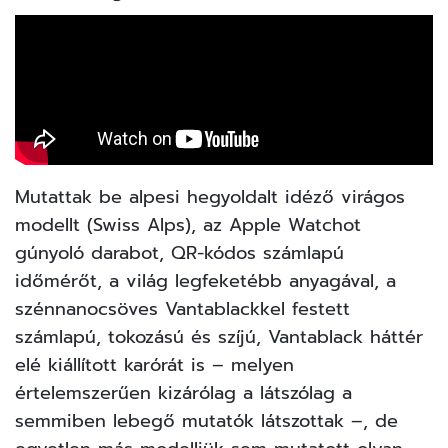
Mutattak be alpesi hegyoldalt idéző virágos
modellt (Swiss Alps), az Apple Watchot
gúnyoló darabot, QR-kódos számlapú
időmérőt, a világ legfeketébb anyagával, a
szénnanocsöves Vantablackkel festett
számlapú, tokozású és szíjú, Vantablack háttér
elé kiállított karórát is – melyen
értelemszerűen kizárólag a látszólag a
semmiben lebegő mutatók látszottak –, de