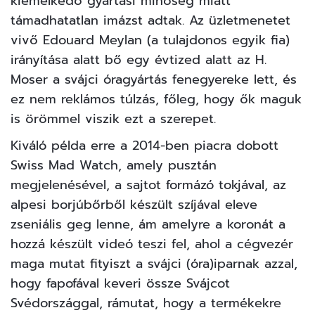
kiemelkedő gyártási minőség miatt
támadhatatlan imázst adtak. Az üzletmenetet
vivő Edouard Meylan (a tulajdonos egyik fia)
irányítása alatt bő egy évtized alatt az H.
Moser a svájci óragyártás fenegyereke lett, és
ez nem reklámos túlzás, főleg, hogy ők maguk
is örömmel viszik ezt a szerepet.
Kiváló példa erre a 2014-ben piacra dobott
Swiss Mad Watch, amely pusztán
megjelenésével, a sajtot formázó tokjával, az
alpesi borjúbőrből készült szíjával eleve
zseniális geg lenne, ám amelyre a koronát a
hozzá készült videó teszi fel, ahol a cégvezér
maga mutat fityiszt a svájci (óra)iparnak azzal,
hogy fapofával keveri össze Svájcot
Svédországgal, rámutat, hogy a termékekre