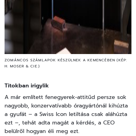
ZOMÁNCOS SZÁMLAPOK KÉSZÜLNEK A KEMENCÉBEN (KÉP:
H. MOSER & CIE.)
Titokban irigylik
A már említett fenegyerek-attitűd persze sok
nagyobb, konzervatívabb óragyártónál kihúzta
a gyufát – a Swiss Icon letiltása csak aláhúzta
ezt –, tehát adta magát a kérdés, a CEO
belülről hogyan éli meg ezt.