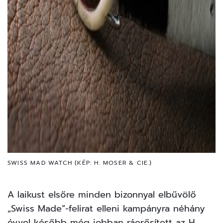
SWISS MAD WATCH (KÉP: H. MOSER & CIE.)
A laikust elsőre minden bizonnyal elbűvölő
„Swiss Made”-felirat elleni kampányra néhány
évvel később még jobban ráerősített az H.