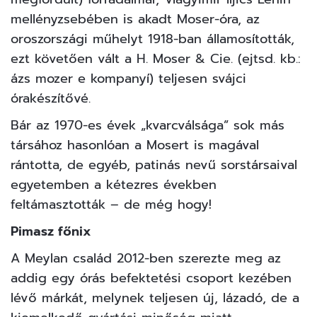
mellényzsebében is akadt Moser-óra, az
oroszországi műhelyt 1918-ban államosították,
ezt követően vált a H. Moser & Cie. (ejtsd. kb.:
ázs mozer e kompanyí) teljesen svájci
órakészítővé.
Bár az 1970-es évek „kvarcválsága” sok más
társához hasonlóan a Mosert is magával
rántotta, de egyéb, patinás nevű sorstársaival
egyetemben a kétezres években
feltámasztották – de még hogy!
Pimasz főnix
A Meylan család 2012-ben szerezte meg az
addig egy órás befektetési csoport kezében
lévő márkát, melynek teljesen új, lázadó, de a