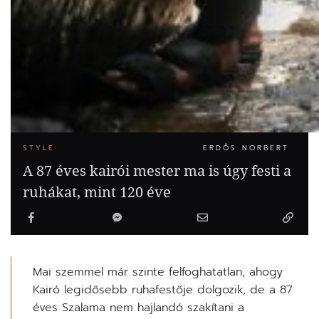
STYLE
ERDŐS NORBERT
A 87 éves kairói mester ma is úgy festi a
ruhákat, mint 120 éve
Mai szemmel már szinte felfoghatatlan, ahogy
Kairó legidősebb ruhafestője dolgozik, de a 87
éves Szalama nem hajlandó szakítani a