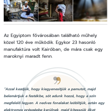
16
FOTÓ
Az Egyiptom fővárosában található műhely
közel 120 éve működik. Egykor 23 hasonló
manufaktúra volt Kairóban, de mára csak egy
maroknyi maradt fenn.
“Azzal kezdjük, hogy kiegyenesítjük a pamutot, majd
belemártjuk a festékbe, sót adunk hozzá, hogy a szín
megfelelő legyen. A nedves fonalakat leöblítjük, aztán egy
elektromos présgépbe kerülnek, majd kitesszük őket