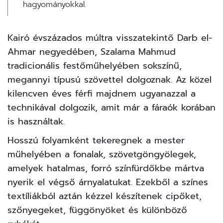
hagyományokkal.
Kairó évszázados múltra visszatekintő
Darb el-
Ahmar
negyedében, Szalama Mahmud
tradicionális festőműhelyében sokszínű,
megannyi típusú szövettel dolgoznak. Az közel
kilencven éves férfi majdnem ugyanazzal a
technikával dolgozik, amit már a fáraók korában
is használtak.
Hosszú folyamként tekeregnek a mester
műhelyében a fonalak, szövetgöngyölegek,
amelyek hatalmas, forró színfürdőkbe mártva
nyerik el végső árnyalatukat. Ezekből a színes
textíliákból aztán kézzel készítenek cipőket,
szőnyegeket, függönyöket és különböző