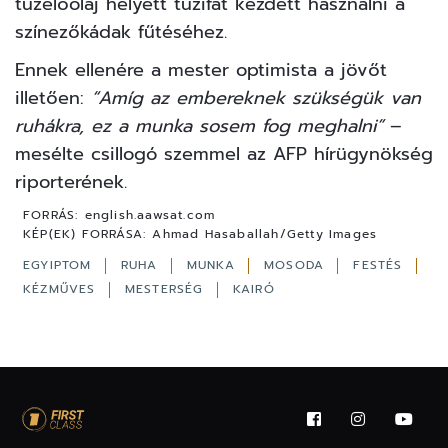
tüzelőolaj helyett tűzifát kezdett használni a
színezőkádak fűtéséhez.
Ennek ellenére a mester optimista a jövőt
illetően:
“Amíg az embereknek szükségük van
ruhákra, ez a munka sosem fog meghalni”
–
mesélte csillogó szemmel az AFP hírügynökség
riporterének.
FORRÁS:
english.aawsat.com
KÉP(EK) FORRÁSA:
Ahmad Hasaballah/Getty Images
EGYIPTOM
RUHA
MUNKA
MOSODA
FESTÉS
KÉZMŰVES
MESTERSÉG
KAIRÓ