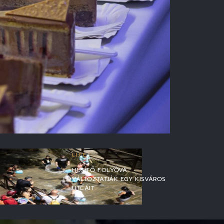
LIFE
HŰSÍTŐ FOLYÓVÁ
VÁLTOZTATJÁK EGY KISVÁROS
UTCÁIT