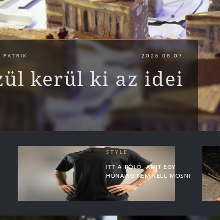
 PATRIK
2026.08.07.
zül kerül ki az idei
STYLE
ITT A PÓLÓ, AMIT EGY
HÓNAPIG NEM KELL MOSNI