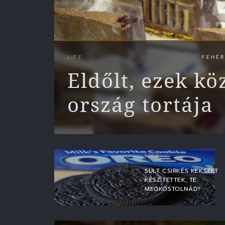
LIFE
FEHÉR
Eldőlt, ezek kö
ország tortája
LIFE
SÜLT CSIRKÉS KEKSZET
KÉSZÍTETTEK, TE
MEGKÓSTOLNÁD?